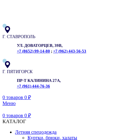
ADD ANYTHING HERE OR JUST REMOVE IT…
Г. СТАВРОПОЛЬ
УЛ. ДОВАТОРЦЕВ, 39В,
+7 (8652) 99-14-80
;
+7 (962) 443-56-53
Г. ПЯТИГОРСК
ПР-Т КАЛИНИНА 27А,
+7 (961) 444-76-36
0
товаров
0
₽
Меню
0
товаров
0
₽
КАТАЛОГ
Летняя спецодежда
Куртки, брюки, халаты