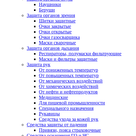
Наушники
Беруши
Защита органов зрения
Щитки защитные
Очки закрытые
Очки открытые
Очки газосварщика
Маски сварочные
Защита органов дыхания
Респираторы, полумаски фильтрующие
Маски и фильтры защитные
Защита рук
От пониженных температур
От повышенных температур
От механических воздействий
От химических воздействий
От нефти и нефтепродуктов
Медицинские
Для пищевой промышленности
Специального назначения
Рукавицы
Средства ухода за кожей рук
Средства защиты от падения
Привязи, пояса страховочные
Средства оснащения ГО и ЧС