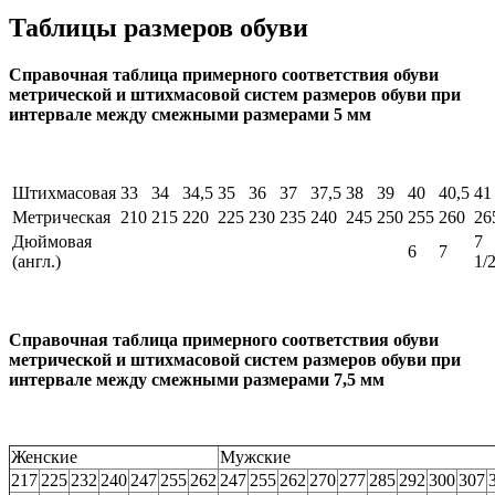
Таблицы размеров обуви
Справочная таблица примерного соответствия обуви
метрической и штихмасовой систем размеров обуви при
интервале между смежными размерами 5 мм
Штихмасовая
33
34
34,5
35
36
37
37,5
38
39
40
40,5
41
Метрическая
210
215
220
225
230
235
240
245
250
255
260
26
Дюймовая
7
6
7
(англ.)
1/
Справочная таблица примерного соответствия обуви
метрической и штихмасовой систем размеров обуви при
интервале между смежными размерами 7,5 мм
Женские
Мужские
217
225
232
240
247
255
262
247
255
262
270
277
285
292
300
307