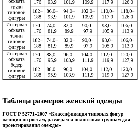
обхвата
176
93,9
101,9
109,9
117,9
126,0
груди
182–
86,0–
94,0–
102,0–
110,0–
118,0–
типовой
188
93,9
101,9
109,9
117,9
126,0
фигуры
Интервал
170–
74,0–
82,0–
90,0–
98,0–
106,0–
обхвата
176
81,9
89,9
97,9
105,9
113,9
талии
182–
74,0–
82,0–
90,0–
98,0–
106,0–
типовой
188
81,9
89,9
97,9
105,9
113,9
фигуры
Интервал
170–
88,0–
96,0–
104,0–
112,0–
120,0–
обхвата
176
95,9
103,9
111,9
119,9
127,9
бедер
182–
88,0–
96,0–
104,0–
112,0–
120,0–
типовой
188
95,9
103,9
111,9
119,9
127,9
фигуры
Таблица размеров женской одежды
ГОСТ Р 52771–2007 «Классификация типовых фигур
женщин по ростам, размерам и полнотным группам для
проектирования одежды»