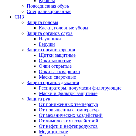
Кроксы
Повседневная обувь
Специализированная
СИЗ
Защита головы
Каски, головные уборы
Защита органов слуха
Наушники
Беруши
Защита органов зрения
Щитки защитные
Очки закрытые
Очки открытые
Очки газосварщика
Маски сварочные
Защита органов дыхания
Респираторы, полумаски фильтрующие
Маски и фильтры защитные
Защита рук
От пониженных температур
От повышенных температур
От механических воздействий
От химических воздействий
От нефти и нефтепродуктов
Медицинские