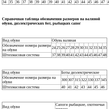
34
35
36
37
38
39
40
39
40
41
42
43
44
45
46
47
Справочная таблица обозначения размеров на валяной
обуви, диэлектрических бот, рыбацких сапог
Вид обуви
Обувь валяная
Обозначение номера размера
24
25
26
27
28
29
30
31
32
33
34
35
на обуви
Штихмасовая система
37
38
39
40
41
42
43
44
45
46
47
48
Вид обуви
Боты диэлектрические
Обозначение номера размера на
300
307
315
322
330
337
345
обуви
Штихмасовая система
40
41
42
43
44
45
46
Сапоги рыбацкие, охотничьи
Вид обуви
зимние