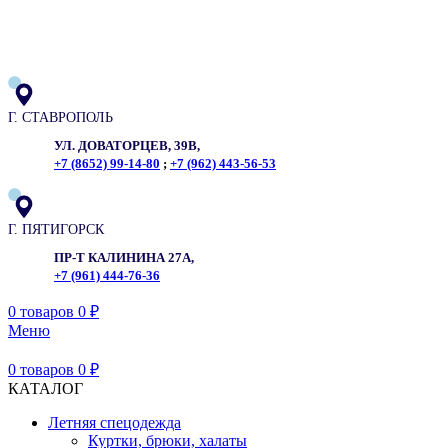
ADD ANYTHING HERE OR JUST REMOVE IT…
Г. СТАВРОПОЛЬ
УЛ. ДОВАТОРЦЕВ, 39В,
+7 (8652) 99-14-80
;
+7 (962) 443-56-53
Г. ПЯТИГОРСК
ПР-Т КАЛИНИНА 27А,
+7 (961) 444-76-36
0
товаров
0
₽
Меню
0
товаров
0
₽
КАТАЛОГ
Летняя спецодежда
Куртки, брюки, халаты