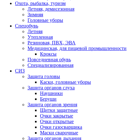
Охота, рыбалка, туризм
Летняя, демисезонная
Зимняя
Головные уборы
Спецобувь
Летняя
Утепленная
Резиновая, ПВХ, ЭВА
Медицинская, для пищевой промышленности
Кроксы
Повседневная обувь
Специализированная
СИЗ
Защита головы
Каски, головные уборы
Защита органов слуха
Наушники
Беруши
Защита органов зрения
Щитки защитные
Очки закрытые
Очки открытые
Очки газосварщика
Маски сварочные
Защита органов дыхания