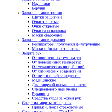
Наушники
Беруши
Защита органов зрения
Щитки защитные
Очки закрытые
Очки открытые
Очки газосварщика
Маски сварочные
Защита органов дыхания
Респираторы, полумаски фильтрующие
Маски и фильтры защитные
Защита рук
От пониженных температур
От повышенных температур
От механических воздействий
От химических воздействий
От нефти и нефтепродуктов
Медицинские
Для пищевой промышленности
Специального назначения
Рукавицы
Средства ухода за кожей рук
Средства защиты от падения
Привязи, пояса страховочные
Средства оснащения ГО и ЧС