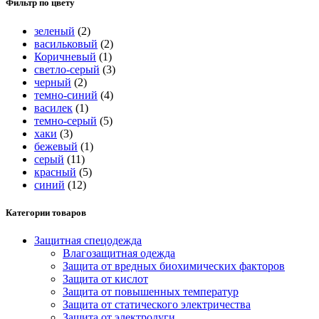
Фильтр по цвету
зеленый
(2)
васильковый
(2)
Коричневый
(1)
светло-серый
(3)
черный
(2)
темно-синий
(4)
василек
(1)
темно-серый
(5)
хаки
(3)
бежевый
(1)
серый
(11)
красный
(5)
синий
(12)
Категории товаров
Защитная спецодежда
Влагозащитная одежда
Защита от вредных биохимических факторов
Защита от кислот
Защита от повышенных температур
Защита от статического электричества
Защита от электродуги