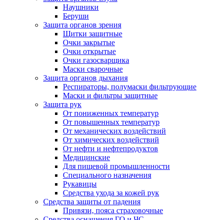
Наушники
Беруши
Защита органов зрения
Щитки защитные
Очки закрытые
Очки открытые
Очки газосварщика
Маски сварочные
Защита органов дыхания
Респираторы, полумаски фильтрующие
Маски и фильтры защитные
Защита рук
От пониженных температур
От повышенных температур
От механических воздействий
От химических воздействий
От нефти и нефтепродуктов
Медицинские
Для пищевой промышленности
Специального назначения
Рукавицы
Средства ухода за кожей рук
Средства защиты от падения
Привязи, пояса страховочные
Средства оснащения ГО и ЧС