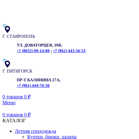
ADD ANYTHING HERE OR JUST REMOVE IT…
Г. СТАВРОПОЛЬ
УЛ. ДОВАТОРЦЕВ, 39В,
+7 (8652) 99-14-80
;
+7 (962) 443-56-53
Г. ПЯТИГОРСК
ПР-Т КАЛИНИНА 27А,
+7 (961) 444-76-36
0
товаров
0
₽
Меню
0
товаров
0
₽
КАТАЛОГ
Летняя спецодежда
Куртки, брюки, халаты