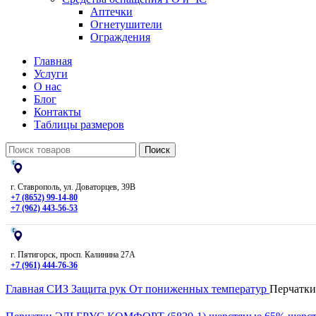
Аптечки
Огнетушители
Ограждения
Главная
Услуги
О нас
Блог
Контакты
Таблицы размеров
Поиск
г. Ставрополь, ул. Доваторцев, 39В
+7 (8652) 99-14-80
+7 (962) 443-56-53
г. Пятигорск, просп. Калинина 27А
+7 (961) 444-76-36
Главная
СИЗ
Защита рук
От пониженных температур
Перчатки