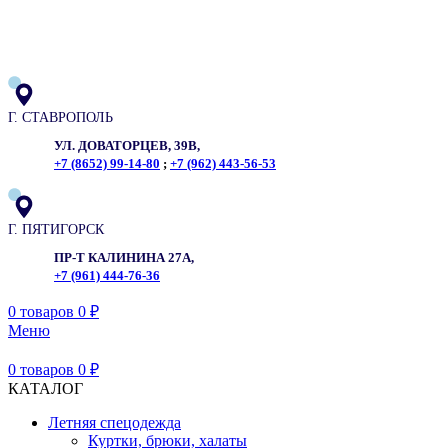
ADD ANYTHING HERE OR JUST REMOVE IT…
Г. СТАВРОПОЛЬ
УЛ. ДОВАТОРЦЕВ, 39В,
+7 (8652) 99-14-80
;
+7 (962) 443-56-53
Г. ПЯТИГОРСК
ПР-Т КАЛИНИНА 27А,
+7 (961) 444-76-36
0
товаров
0
₽
Меню
0
товаров
0
₽
КАТАЛОГ
Летняя спецодежда
Куртки, брюки, халаты