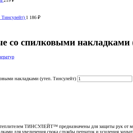
ть
219
₽
. Тинсулейт)
1 186
₽
 со спилковыми накладками (
ератур
овыми накладками (утеп. Тинсулейт)
теплителем ТИНСУЛЕЙТ™ предназначены для защиты рук от мех
ками для увеличения срока службы перчаток и усиления захват