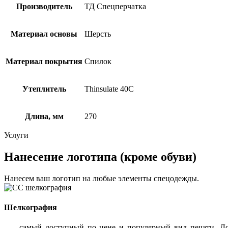
Производитель
ТД Спецперчатка
Материал основы
Шерсть
Материал покрытия
Спилок
Утеплитель
Thinsulate 40C
Длина, мм
270
Услуги
Нанесение логотипа (кроме обуви)
Нанесем ваш логотип на любые элементы спецодежды.
Шелкография
— самый доступный по цене и популярный вид печати. Лог