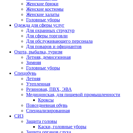
Женские брюки
Женские костюмы
Женские халаты
Головные уборы
Одежда для сферы услуг
Для охранных структур
Для сферы торговли
Для обслуживающего персонала
Для поваров и официантов
Охота, рыбалка, туризм
Летняя, демисезонная
Зимняя
Головные уборы
Спецобувь
Летняя
Утепленная
Резиновая, ПВХ, ЭВА
Медицинская, для пищевой промышленности
Кроксы
Повседневная обувь
Специализированная
СИЗ
Защита головы
Каски, головные уборы
Защита органов слуха