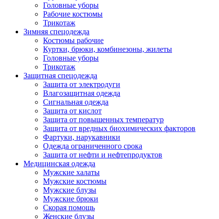
Головные уборы
Рабочие костюмы
Трикотаж
Зимняя спецодежда
Костюмы рабочие
Куртки, брюки, комбинезоны, жилеты
Головные уборы
Трикотаж
Защитная спецодежда
Защита от электродуги
Влагозащитная одежда
Сигнальная одежда
Защита от кислот
Защита от повышенных температур
Защита от вредных биохимических факторов
Фартуки, нарукавники
Одежда ограниченного срока
Защита от нефти и нефтепродуктов
Медицинская одежда
Мужские халаты
Мужские костюмы
Мужские блузы
Мужские брюки
Скорая помощь
Женские блузы