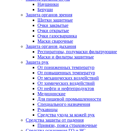
Наушники
Беруши
Защита органов зрения
Щитки защитные
Очки закрытые
Очки открытые
Очки газосварщика
Маски сварочные
Защита органов дыхания
Респираторы, полумаски фильтрующие
Маски и фильтры защитные
Защита рук
От пониженных температур
От повышенных температур
От механических воздействий
От химических воздействий
От нефти и нефтепродуктов
Медицинские
Для пищевой промышленности
Специального назначения
Рукавицы
Средства ухода за кожей рук
Средства защиты от падения
Привязи, пояса страховочные
Средства оснащения ГО и ЧС