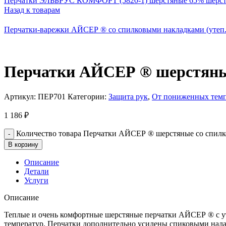
Перчатки ЭЛЬБРУС КОМФОРТ (5820-1) шерстяные 65% шерс
Назад к товарам
Перчатки-варежки АЙСЕР ® со спилковыми накладками (утеп
Перчатки АЙСЕР ® шерстяные
Артикул:
ПЕР701
Категории:
Защита рук
,
От пониженных темп
1 186
₽
Количество товара Перчатки АЙСЕР ® шерстяные со спилк
В корзину
Описание
Детали
Услуги
Описание
Теплые и очень комфортные шерстяные перчатки АЙСЕР ® с у
температур. Перчатки дополнительно усилены спиковыми налад