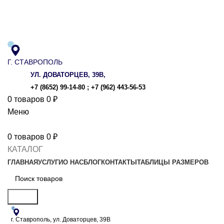
ADD ANYTHING HERE OR JUST REMOVE IT…
Г. СТАВРОПОЛЬ
УЛ. ДОВАТОРЦЕВ, 39В,
+7 (8652) 99-14-80
;
+7 (962) 443-56-53
0
товаров
0
₽
Меню
0
товаров
0
₽
КАТАЛОГ
ГЛАВНАЯ
УСЛУГИ
О НАС
БЛОГ
КОНТАКТЫ
ТАБЛИЦЫ РАЗМЕРОВ
Поиск
г. Ставрополь, ул. Доваторцев, 39В