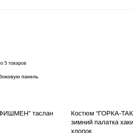
о 5 товаров
 боковую панель
“ФИШМЕН” таслан
Костюм “ГОРКА-ТАК
зимний палатка хак
хлопок