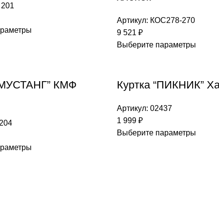
 201
Артикул:
КОС278-270
араметры
9 521
₽
Выберите параметры
“МУСТАНГ” КМФ
Куртка “ПИКНИК” Х
Артикул:
02437
1 999
₽
204
Выберите параметры
араметры