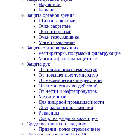
Наушники
Беруши
Защита органов зрения
Щитки защитные
Очки закрытые
Очки открытые
Очки газосварщика
Маски сварочные
Защита органов дыхания
Респираторы, полумаски фильтрующие
Маски и фильтры защитные
Защита рук
От пониженных температур
От повышенных температур
От механических воздействий
От химических воздействий
От нефти и нефтепродуктов
Медицинские
Для пищевой промышленности
Специального назначения
Рукавицы
Средства ухода за кожей рук
Средства защиты от падения
Привязи, пояса страховочные
Средства оснащения ГО и ЧС