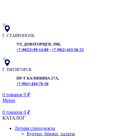
ADD ANYTHING HERE OR JUST REMOVE IT…
Г. СТАВРОПОЛЬ
УЛ. ДОВАТОРЦЕВ, 39В,
+7 (8652) 99-14-80
;
+7 (962) 443-56-53
Г. ПЯТИГОРСК
ПР-Т КАЛИНИНА 27А,
+7 (961) 444-76-36
0
товаров
0
₽
Меню
0
товаров
0
₽
КАТАЛОГ
Летняя спецодежда
Куртки, брюки, халаты