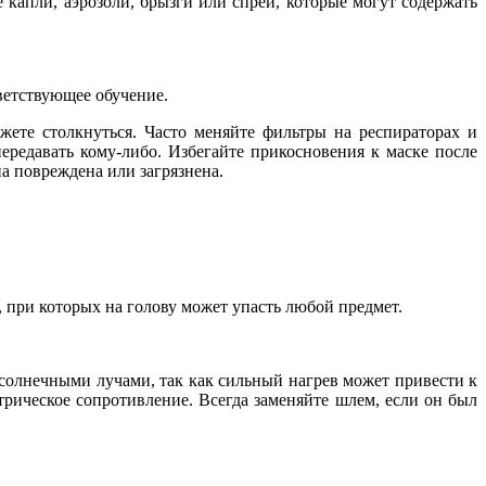
капли, аэрозоли, брызги или спреи, которые могут содержать
ветствующее обучение.
жете столкнуться. Часто меняйте фильтры на респираторах и
ередавать кому-либо. Избегайте прикосновения к маске после
на повреждена или загрязнена.
при которых на голову может упасть любой предмет.
 солнечными лучами, так как сильный нагрев может привести к
рическое сопротивление. Всегда заменяйте шлем, если он был