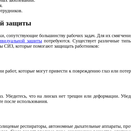
ных заболеваний.
я.
отрудников.
ой защиты
ски, сопутствующие большинству рабочих задач. Для их смягчени
ивидуальной защиты
потребуются. Существует различные типы
ы СИЗ, которые помогают защищать работников:
работ, которые могут привести к повреждению глаз или потере
аз. Убедитесь, что на линзах нет трещин или деформации. Убед
е после использования.
нолицевые респираторы, автономные дыхательные аппараты, прот