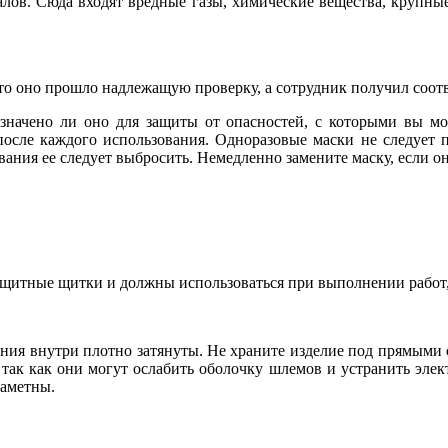
лов. Сюда входят вредные газы, химические вещества, крупные 
что оно прошло надлежащую проверку, а сотрудник получил соот
значено ли оно для защиты от опасностей, с которыми вы мо
осле каждого использования. Одноразовые маски не следует п
вания ее следует выбросить. Немедленно замените маску, если о
щитные щитки и должны использоваться при выполнении работ, 
нения внутри плотно затянуты. Не храните изделие под прямыми
так как они могут ослабить оболочку шлемов и устранить элект
заметны.