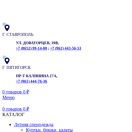
ADD ANYTHING HERE OR JUST REMOVE IT…
Г. СТАВРОПОЛЬ
УЛ. ДОВАТОРЦЕВ, 39В,
+7 (8652) 99-14-80
;
+7 (962) 443-56-53
Г. ПЯТИГОРСК
ПР-Т КАЛИНИНА 27А,
+7 (961) 444-76-36
0
товаров
0
₽
Меню
0
товаров
0
₽
КАТАЛОГ
Летняя спецодежда
Куртки, брюки, халаты