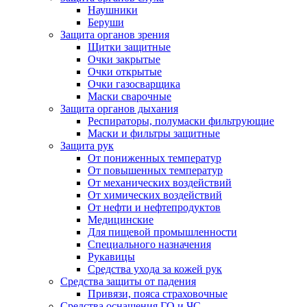
Наушники
Беруши
Защита органов зрения
Щитки защитные
Очки закрытые
Очки открытые
Очки газосварщика
Маски сварочные
Защита органов дыхания
Респираторы, полумаски фильтрующие
Маски и фильтры защитные
Защита рук
От пониженных температур
От повышенных температур
От механических воздействий
От химических воздействий
От нефти и нефтепродуктов
Медицинские
Для пищевой промышленности
Специального назначения
Рукавицы
Средства ухода за кожей рук
Средства защиты от падения
Привязи, пояса страховочные
Средства оснащения ГО и ЧС