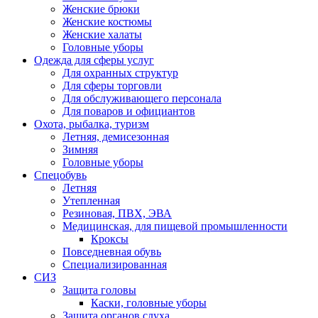
Женские брюки
Женские костюмы
Женские халаты
Головные уборы
Одежда для сферы услуг
Для охранных структур
Для сферы торговли
Для обслуживающего персонала
Для поваров и официантов
Охота, рыбалка, туризм
Летняя, демисезонная
Зимняя
Головные уборы
Спецобувь
Летняя
Утепленная
Резиновая, ПВХ, ЭВА
Медицинская, для пищевой промышленности
Кроксы
Повседневная обувь
Специализированная
СИЗ
Защита головы
Каски, головные уборы
Защита органов слуха