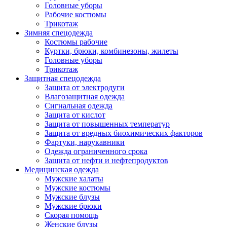
Головные уборы
Рабочие костюмы
Трикотаж
Зимняя спецодежда
Костюмы рабочие
Куртки, брюки, комбинезоны, жилеты
Головные уборы
Трикотаж
Защитная спецодежда
Защита от электродуги
Влагозащитная одежда
Сигнальная одежда
Защита от кислот
Защита от повышенных температур
Защита от вредных биохимических факторов
Фартуки, нарукавники
Одежда ограниченного срока
Защита от нефти и нефтепродуктов
Медицинская одежда
Мужские халаты
Мужские костюмы
Мужские блузы
Мужские брюки
Скорая помощь
Женские блузы