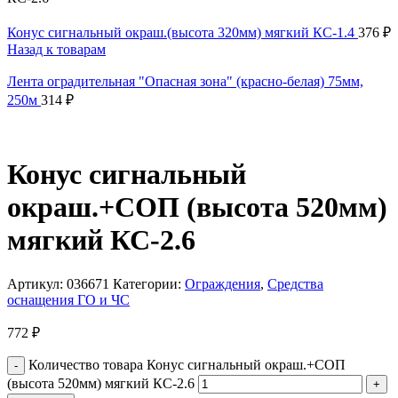
Конус сигнальный окраш.(высота 320мм) мягкий КС-1.4
376
₽
Назад к товарам
Лента оградительная "Опасная зона" (красно-белая) 75мм,
250м
314
₽
Конус сигнальный
окраш.+СОП (высота 520мм)
мягкий КС-2.6
Артикул:
036671
Категории:
Ограждения
,
Средства
оснащения ГО и ЧС
772
₽
Количество товара Конус сигнальный окраш.+СОП
(высота 520мм) мягкий КС-2.6