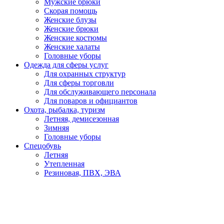
Мужские брюки
Скорая помощь
Женские блузы
Женские брюки
Женские костюмы
Женские халаты
Головные уборы
Одежда для сферы услуг
Для охранных структур
Для сферы торговли
Для обслуживающего персонала
Для поваров и официантов
Охота, рыбалка, туризм
Летняя, демисезонная
Зимняя
Головные уборы
Спецобувь
Летняя
Утепленная
Резиновая, ПВХ, ЭВА
Медицинская, для пищевой промышленности
Кроксы
Повседневная обувь
Специализированная
СИЗ