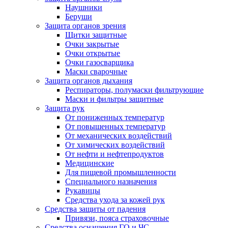
Наушники
Беруши
Защита органов зрения
Щитки защитные
Очки закрытые
Очки открытые
Очки газосварщика
Маски сварочные
Защита органов дыхания
Респираторы, полумаски фильтрующие
Маски и фильтры защитные
Защита рук
От пониженных температур
От повышенных температур
От механических воздействий
От химических воздействий
От нефти и нефтепродуктов
Медицинские
Для пищевой промышленности
Специального назначения
Рукавицы
Средства ухода за кожей рук
Средства защиты от падения
Привязи, пояса страховочные
Средства оснащения ГО и ЧС