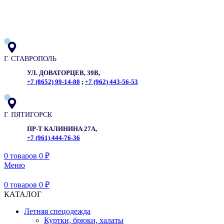
ADD ANYTHING HERE OR JUST REMOVE IT…
Г. СТАВРОПОЛЬ
УЛ. ДОВАТОРЦЕВ, 39В,
+7 (8652) 99-14-80
;
+7 (962) 443-56-53
Г. ПЯТИГОРСК
ПР-Т КАЛИНИНА 27А,
+7 (961) 444-76-36
0
товаров
0
₽
Меню
0
товаров
0
₽
КАТАЛОГ
Летняя спецодежда
Куртки, брюки, халаты