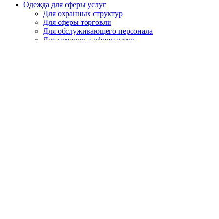
Одежда для сферы услуг
Для охранных структур
Для сферы торговли
Для обслуживающего персонала
Для поваров и официантов
Охота, рыбалка, туризм
Летняя, демисезонная
Зимняя
Головные уборы
Спецобувь
Летняя
Утепленная
Резиновая, ПВХ, ЭВА
Медицинская, для пищевой промышленности
Кроксы
Повседневная обувь
Специализированная
СИЗ
Защита головы
Каски, головные уборы
Защита органов слуха
Наушники
Беруши
Защита органов зрения
Щитки защитные