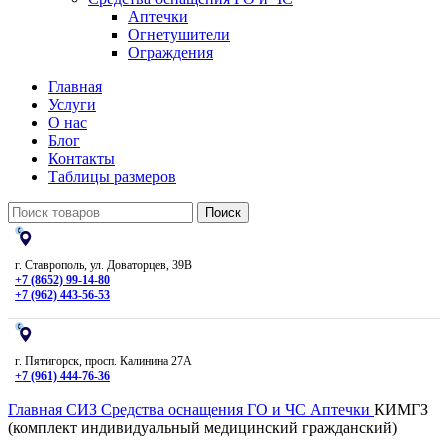
Аптечки
Огнетушители
Ограждения
Главная
Услуги
О нас
Блог
Контакты
Таблицы размеров
Поиск
г. Ставрополь, ул. Доваторцев, 39В
+7 (8652) 99-14-80
+7 (962) 443-56-53
г. Пятигорск, просп. Калинина 27А
+7 (961) 444-76-36
Главная
СИЗ
Средства оснащения ГО и ЧС
Аптечки
КИМГЗ
(комплект индивидуальный медицинский гражданский)