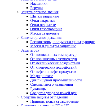
Наушники
Беруши
Защита органов зрения
Щитки защитные
Очки закрытые
Очки открытые
Очки газосварщика
Маски сварочные
Защита органов дыхания
Респираторы, полумаски фильтрующие
Маски и фильтры защитные
Защита рук
От пониженных температур
От повышенных температур
От механических воздействий
От химических воздействий
От нефти и нефтепродуктов
Медицинские
Для пищевой промышленности
Специального назначения
Рукавицы
Средства ухода за кожей рук
Средства защиты от падения
Привязи, пояса страховочные
Средства оснащения ГО и ЧС