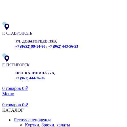
ADD ANYTHING HERE OR JUST REMOVE IT…
Г. СТАВРОПОЛЬ
УЛ. ДОВАТОРЦЕВ, 39В,
+7 (8652) 99-14-80
;
+7 (962) 443-56-53
Г. ПЯТИГОРСК
ПР-Т КАЛИНИНА 27А,
+7 (961) 444-76-36
0
товаров
0
₽
Меню
0
товаров
0
₽
КАТАЛОГ
Летняя спецодежда
Куртки, брюки, халаты