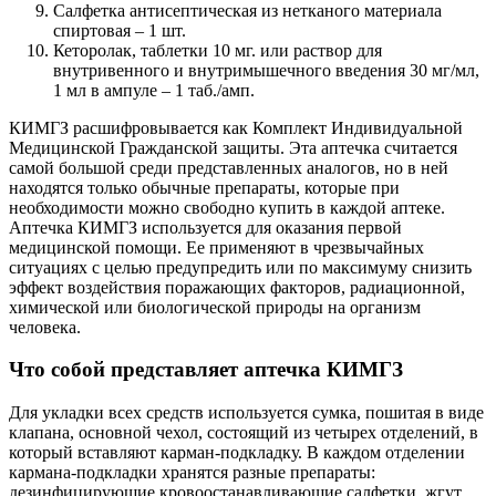
Салфетка антисептическая из нетканого материала
спиртовая – 1 шт.
Кеторолак, таблетки 10 мг. или раствор для
внутривенного и внутримышечного введения 30 мг/мл,
1 мл в ампуле – 1 таб./амп.
КИМГЗ расшифровывается как Комплект Индивидуальной
Медицинской Гражданской защиты. Эта аптечка считается
самой большой среди представленных аналогов, но в ней
находятся только обычные препараты, которые при
необходимости можно свободно купить в каждой аптеке.
Аптечка КИМГЗ используется для оказания первой
медицинской помощи. Ее применяют в чрезвычайных
ситуациях с целью предупредить или по максимуму снизить
эффект воздействия поражающих факторов, радиационной,
химической или биологической природы на организм
человека.
Что собой представляет аптечка КИМГЗ
Для укладки всех средств используется сумка, пошитая в виде
клапана, основной чехол, состоящий из четырех отделений, в
который вставляют карман-подкладку. В каждом отделении
кармана-подкладки хранятся разные препараты:
дезинфицирующие кровоостанавливающие салфетки, жгут