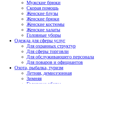
Мужские брюки
Скорая помощь
Женские блузы
Женские брюки
Женские костюмы
Женские халаты
Головные уборы
Одежда для сферы услуг
Для охранных структур
Для сферы торговли
Для обслуживающего персонала
Для поваров и официантов
Охота, рыбалка, туризм
Летняя, демисезонная
Зимняя
Головные уборы
Спецобувь
Летняя
Утепленная
Резиновая, ПВХ, ЭВА
Медицинская, для пищевой промышленности
Кроксы
Повседневная обувь
Специализированная
СИЗ