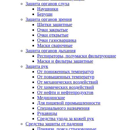
Защита органов слуха
Наушники
Беруши
Защита органов зрения
Щитки защитные
Очки закрытые
Очки открытые
Очки газосварщика
Маски сварочные
Защита органов дыхания
Респираторы, полумаски фильтрующие
Маски и фильтры защитные
Защита рук
От пониженных температур
От повышенных температур
От механических воздействий
От химических воздействий
От нефти и нефтепродуктов
Медицинские
Для пищевой промышленности
Специального назначения
Рукавицы
Средства ухода за кожей рук
Средства защиты от падения
Привязи, пояса страховочные