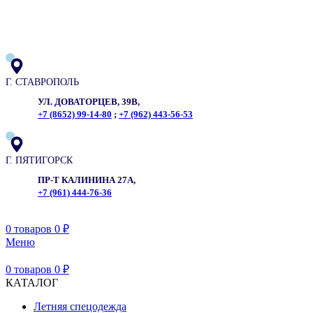
ADD ANYTHING HERE OR JUST REMOVE IT…
Г. СТАВРОПОЛЬ
УЛ. ДОВАТОРЦЕВ, 39В,
+7 (8652) 99-14-80
;
+7 (962) 443-56-53
Г. ПЯТИГОРСК
ПР-Т КАЛИНИНА 27А,
+7 (961) 444-76-36
0
товаров
0
₽
Меню
0
товаров
0
₽
КАТАЛОГ
Летняя спецодежда