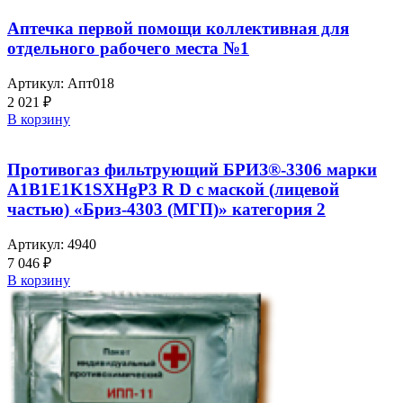
Аптечка первой помощи коллективная для
отдельного рабочего места №1
Артикул:
Апт018
2 021
₽
В корзину
Противогаз фильтрующий БРИЗ®-3306 марки
A1B1E1K1SXHgP3 R D с маской (лицевой
частью) «Бриз-4303 (МГП)» категория 2
Артикул:
4940
7 046
₽
В корзину