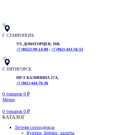
ADD ANYTHING HERE OR JUST REMOVE IT…
Г. СТАВРОПОЛЬ
УЛ. ДОВАТОРЦЕВ, 39В,
+7 (8652) 99-14-80
;
+7 (962) 443-56-53
Г. ПЯТИГОРСК
ПР-Т КАЛИНИНА 27А,
+7 (961) 444-76-36
0
товаров
0
₽
Меню
0
товаров
0
₽
КАТАЛОГ
Летняя спецодежда
Куртки, брюки, халаты