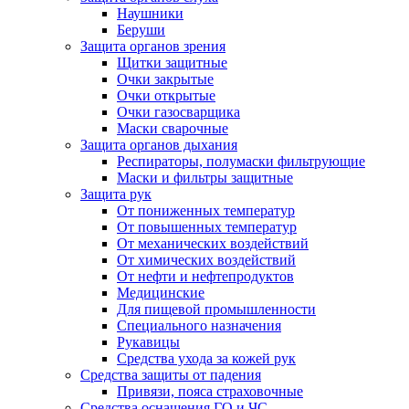
Наушники
Беруши
Защита органов зрения
Щитки защитные
Очки закрытые
Очки открытые
Очки газосварщика
Маски сварочные
Защита органов дыхания
Респираторы, полумаски фильтрующие
Маски и фильтры защитные
Защита рук
От пониженных температур
От повышенных температур
От механических воздействий
От химических воздействий
От нефти и нефтепродуктов
Медицинские
Для пищевой промышленности
Специального назначения
Рукавицы
Средства ухода за кожей рук
Средства защиты от падения
Привязи, пояса страховочные
Средства оснащения ГО и ЧС