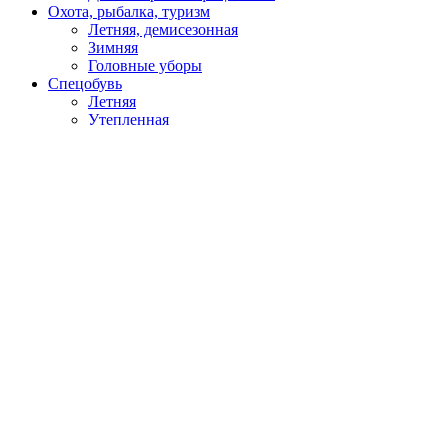
Охота, рыбалка, туризм
Летняя, демисезонная
Зимняя
Головные уборы
Спецобувь
Летняя
Утепленная
Резиновая, ПВХ, ЭВА
Медицинская, для пищевой промышленности
Кроксы
Повседневная обувь
Специализированная
СИЗ
Защита головы
Каски, головные уборы
Защита органов слуха
Наушники
Беруши
Защита органов зрения
Щитки защитные
Очки закрытые
Очки открытые
Очки газосварщика
Маски сварочные
Защита органов дыхания