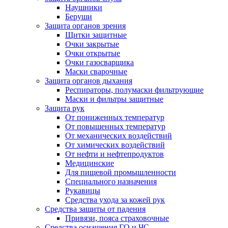
Наушники
Беруши
Защита органов зрения
Щитки защитные
Очки закрытые
Очки открытые
Очки газосварщика
Маски сварочные
Защита органов дыхания
Респираторы, полумаски фильтрующие
Маски и фильтры защитные
Защита рук
От пониженных температур
От повышенных температур
От механических воздействий
От химических воздействий
От нефти и нефтепродуктов
Медицинские
Для пищевой промышленности
Специального назначения
Рукавицы
Средства ухода за кожей рук
Средства защиты от падения
Привязи, пояса страховочные
Средства оснащения ГО и ЧС