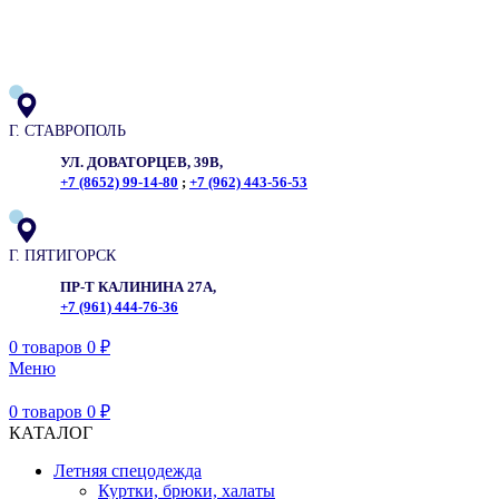
ADD ANYTHING HERE OR JUST REMOVE IT…
Г. СТАВРОПОЛЬ
УЛ. ДОВАТОРЦЕВ, 39В,
+7 (8652) 99-14-80
;
+7 (962) 443-56-53
Г. ПЯТИГОРСК
ПР-Т КАЛИНИНА 27А,
+7 (961) 444-76-36
0
товаров
0
₽
Меню
0
товаров
0
₽
КАТАЛОГ
Летняя спецодежда
Куртки, брюки, халаты