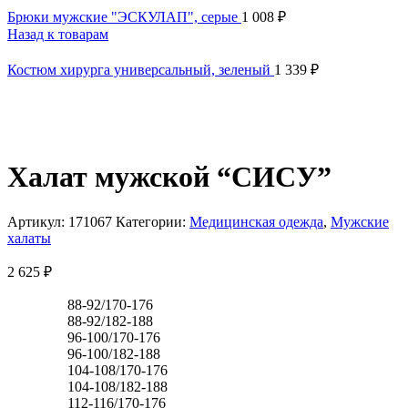
Брюки мужские "ЭСКУЛАП", серые
1 008
₽
Назад к товарам
Костюм хирурга универсальный, зеленый
1 339
₽
Халат мужской “СИСУ”
Артикул:
171067
Категории:
Медицинская одежда
,
Мужские
халаты
2 625
₽
88-92/170-176
88-92/182-188
96-100/170-176
96-100/182-188
104-108/170-176
104-108/182-188
112-116/170-176