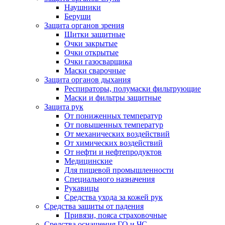
Наушники
Беруши
Защита органов зрения
Щитки защитные
Очки закрытые
Очки открытые
Очки газосварщика
Маски сварочные
Защита органов дыхания
Респираторы, полумаски фильтрующие
Маски и фильтры защитные
Защита рук
От пониженных температур
От повышенных температур
От механических воздействий
От химических воздействий
От нефти и нефтепродуктов
Медицинские
Для пищевой промышленности
Специального назначения
Рукавицы
Средства ухода за кожей рук
Средства защиты от падения
Привязи, пояса страховочные
Средства оснащения ГО и ЧС