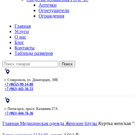
Аптечки
Огнетушители
Ограждения
Главная
Услуги
О нас
Блог
Контакты
Таблицы размеров
Поиск
г. Ставрополь, ул. Доваторцев, 39В
+7 (8652) 99-14-80
+7 (962) 443-56-53
г. Пятигорск, просп. Калинина 27А
+7 (961) 444-76-36
Главная
Медицинская одежда
Женские блузы
Куртка женская