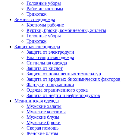
Головные уборы
Рабочие костюмы
Трикотаж
Зимняя спецодежда
Костюмы рабочие
Куртки, брюки, комбинезоны, жилеты
Головные уборы
Трикотаж
Защитная спецодежда
Защита от электродуги
Влагозащитная одежда
Сигнальная одежда
Защита от кислот
Защита от повышенных температур
Защита от вредных биохимических факторов
Фартуки, нарукавники
Одежда ограниченного срока
Защита от нефти и нефтепродуктов
Медицинская одежда
Мужские халаты
Мужские костюмы
Мужские блузы
Мужские брюки
Скорая помощь
Женские блузы