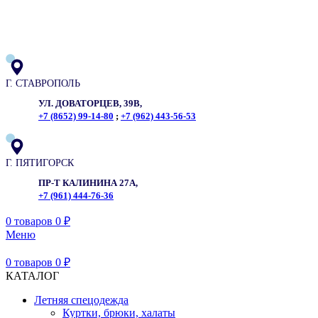
ADD ANYTHING HERE OR JUST REMOVE IT…
Г. СТАВРОПОЛЬ
УЛ. ДОВАТОРЦЕВ, 39В,
+7 (8652) 99-14-80
;
+7 (962) 443-56-53
Г. ПЯТИГОРСК
ПР-Т КАЛИНИНА 27А,
+7 (961) 444-76-36
0
товаров
0
₽
Меню
0
товаров
0
₽
КАТАЛОГ
Летняя спецодежда
Куртки, брюки, халаты