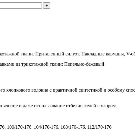
икотажной ткани. Приталенный силуэт. Накладные карманы, V-о
тавками из трикотажной ткани: Пепельно-бежевый
ого хлопкового волокна с практичной синтетикой и особому спо
ипячение и даже использование отбеливателей с хлором.
176, 100/170-176, 104/170-176, 108/170-176, 112/170-176