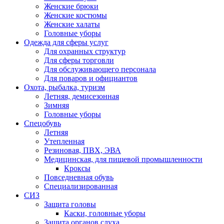
Женские брюки
Женские костюмы
Женские халаты
Головные уборы
Одежда для сферы услуг
Для охранных структур
Для сферы торговли
Для обслуживающего персонала
Для поваров и официантов
Охота, рыбалка, туризм
Летняя, демисезонная
Зимняя
Головные уборы
Спецобувь
Летняя
Утепленная
Резиновая, ПВХ, ЭВА
Медицинская, для пищевой промышленности
Кроксы
Повседневная обувь
Специализированная
СИЗ
Защита головы
Каски, головные уборы
Защита органов слуха