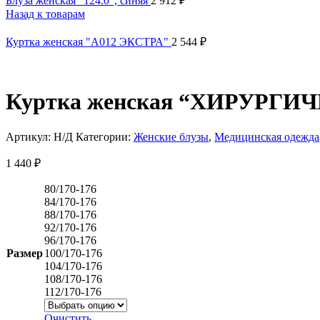
Блуза женская "124.0", синяя
2 912
₽
Назад к товарам
Куртка женская "A012 ЭКСТРА"
2 544
₽
Куртка женская “ХИРУРГИ
Артикул:
Н/Д
Категории:
Женские блузы
,
Медицинская одежда
1 440
₽
80/170-176
84/170-176
88/170-176
92/170-176
96/170-176
Размер
100/170-176
104/170-176
108/170-176
112/170-176
Очистить