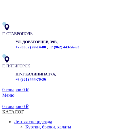
ADD ANYTHING HERE OR JUST REMOVE IT…
Г. СТАВРОПОЛЬ
УЛ. ДОВАТОРЦЕВ, 39В,
+7 (8652) 99-14-80
;
+7 (962) 443-56-53
Г. ПЯТИГОРСК
ПР-Т КАЛИНИНА 27А,
+7 (961) 444-76-36
0
товаров
0
₽
Меню
0
товаров
0
₽
КАТАЛОГ
Летняя спецодежда
Куртки, брюки, халаты