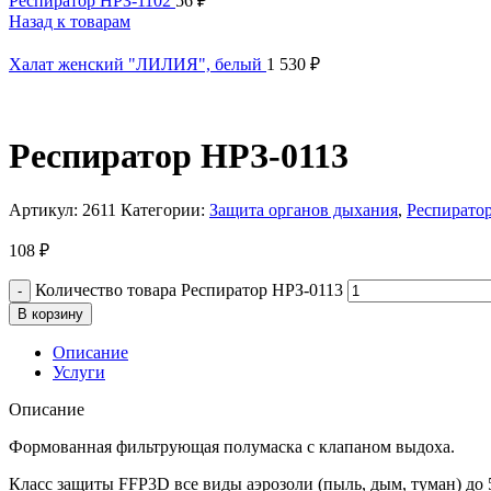
Респиратор НРЗ-1102
56
₽
Назад к товарам
Халат женский "ЛИЛИЯ", белый
1 530
₽
Респиратор НРЗ-0113
Артикул:
2611
Категории:
Защита органов дыхания
,
Респирато
108
₽
Количество товара Респиратор НРЗ-0113
В корзину
Описание
Услуги
Описание
Формованная фильтрующая полумаска с клапаном выдоха.
Класс защиты FFP3D все виды аэрозоли (пыль, дым, туман) до