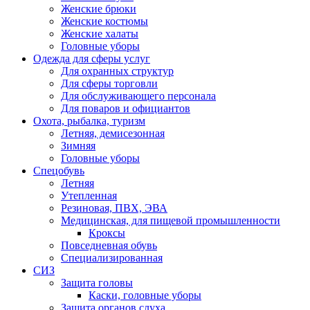
Женские брюки
Женские костюмы
Женские халаты
Головные уборы
Одежда для сферы услуг
Для охранных структур
Для сферы торговли
Для обслуживающего персонала
Для поваров и официантов
Охота, рыбалка, туризм
Летняя, демисезонная
Зимняя
Головные уборы
Спецобувь
Летняя
Утепленная
Резиновая, ПВХ, ЭВА
Медицинская, для пищевой промышленности
Кроксы
Повседневная обувь
Специализированная
СИЗ
Защита головы
Каски, головные уборы
Защита органов слуха