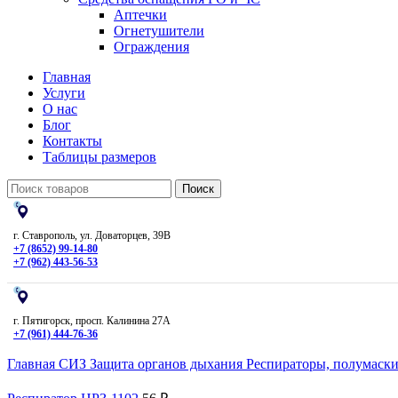
Аптечки
Огнетушители
Ограждения
Главная
Услуги
О нас
Блог
Контакты
Таблицы размеров
Поиск
г. Ставрополь, ул. Доваторцев, 39В
+7 (8652) 99-14-80
+7 (962) 443-56-53
г. Пятигорск, просп. Калинина 27А
+7 (961) 444-76-36
Главная
СИЗ
Защита органов дыхания
Респираторы, полумаск