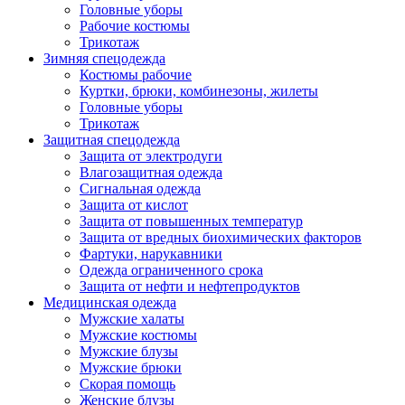
Головные уборы
Рабочие костюмы
Трикотаж
Зимняя спецодежда
Костюмы рабочие
Куртки, брюки, комбинезоны, жилеты
Головные уборы
Трикотаж
Защитная спецодежда
Защита от электродуги
Влагозащитная одежда
Сигнальная одежда
Защита от кислот
Защита от повышенных температур
Защита от вредных биохимических факторов
Фартуки, нарукавники
Одежда ограниченного срока
Защита от нефти и нефтепродуктов
Медицинская одежда
Мужские халаты
Мужские костюмы
Мужские блузы
Мужские брюки
Скорая помощь
Женские блузы