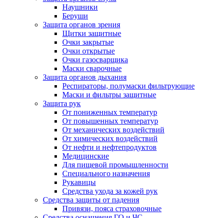
Наушники
Беруши
Защита органов зрения
Щитки защитные
Очки закрытые
Очки открытые
Очки газосварщика
Маски сварочные
Защита органов дыхания
Респираторы, полумаски фильтрующие
Маски и фильтры защитные
Защита рук
От пониженных температур
От повышенных температур
От механических воздействий
От химических воздействий
От нефти и нефтепродуктов
Медицинские
Для пищевой промышленности
Специального назначения
Рукавицы
Средства ухода за кожей рук
Средства защиты от падения
Привязи, пояса страховочные
Средства оснащения ГО и ЧС