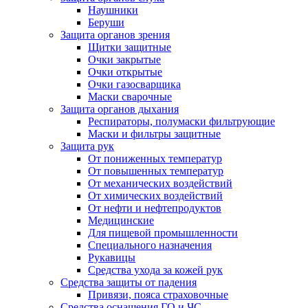
Наушники
Беруши
Защита органов зрения
Щитки защитные
Очки закрытые
Очки открытые
Очки газосварщика
Маски сварочные
Защита органов дыхания
Респираторы, полумаски фильтрующие
Маски и фильтры защитные
Защита рук
От пониженных температур
От повышенных температур
От механических воздействий
От химических воздействий
От нефти и нефтепродуктов
Медицинские
Для пищевой промышленности
Специального назначения
Рукавицы
Средства ухода за кожей рук
Средства защиты от падения
Привязи, пояса страховочные
Средства оснащения ГО и ЧС