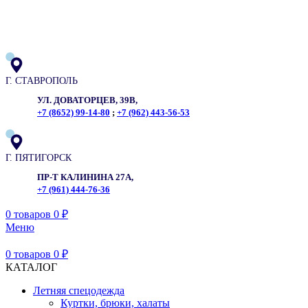
ADD ANYTHING HERE OR JUST REMOVE IT…
Г. СТАВРОПОЛЬ
УЛ. ДОВАТОРЦЕВ, 39В,
+7 (8652) 99-14-80
;
+7 (962) 443-56-53
Г. ПЯТИГОРСК
ПР-Т КАЛИНИНА 27А,
+7 (961) 444-76-36
0
товаров
0
₽
Меню
0
товаров
0
₽
КАТАЛОГ
Летняя спецодежда
Куртки, брюки, халаты