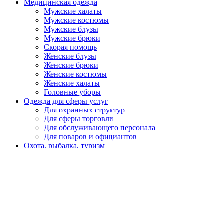
Медицинская одежда
Мужские халаты
Мужские костюмы
Мужские блузы
Мужские брюки
Скорая помощь
Женские блузы
Женские брюки
Женские костюмы
Женские халаты
Головные уборы
Одежда для сферы услуг
Для охранных структур
Для сферы торговли
Для обслуживающего персонала
Для поваров и официантов
Охота, рыбалка, туризм
Летняя, демисезонная
Зимняя
Головные уборы
Спецобувь
Летняя
Утепленная
Резиновая, ПВХ, ЭВА
Медицинская, для пищевой промышленности