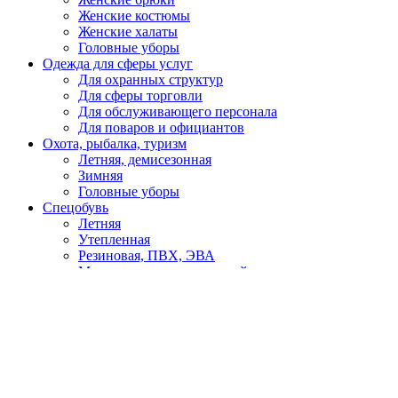
Женские костюмы
Женские халаты
Головные уборы
Одежда для сферы услуг
Для охранных структур
Для сферы торговли
Для обслуживающего персонала
Для поваров и официантов
Охота, рыбалка, туризм
Летняя, демисезонная
Зимняя
Головные уборы
Спецобувь
Летняя
Утепленная
Резиновая, ПВХ, ЭВА
Медицинская, для пищевой промышленности
Кроксы
Повседневная обувь
Специализированная
СИЗ
Защита головы
Каски, головные уборы
Защита органов слуха