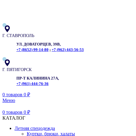
ADD ANYTHING HERE OR JUST REMOVE IT…
Г. СТАВРОПОЛЬ
УЛ. ДОВАТОРЦЕВ, 39В,
+7 (8652) 99-14-80
;
+7 (962) 443-56-53
Г. ПЯТИГОРСК
ПР-Т КАЛИНИНА 27А,
+7 (961) 444-76-36
0
товаров
0
₽
Меню
0
товаров
0
₽
КАТАЛОГ
Летняя спецодежда
Куртки, брюки, халаты