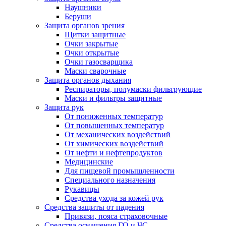
Наушники
Беруши
Защита органов зрения
Щитки защитные
Очки закрытые
Очки открытые
Очки газосварщика
Маски сварочные
Защита органов дыхания
Респираторы, полумаски фильтрующие
Маски и фильтры защитные
Защита рук
От пониженных температур
От повышенных температур
От механических воздействий
От химических воздействий
От нефти и нефтепродуктов
Медицинские
Для пищевой промышленности
Специального назначения
Рукавицы
Средства ухода за кожей рук
Средства защиты от падения
Привязи, пояса страховочные
Средства оснащения ГО и ЧС