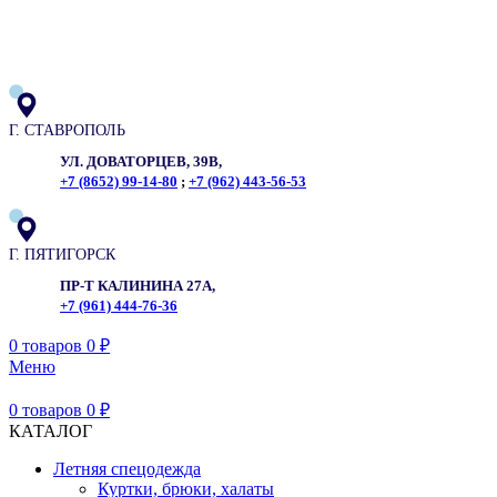
ADD ANYTHING HERE OR JUST REMOVE IT…
Г. СТАВРОПОЛЬ
УЛ. ДОВАТОРЦЕВ, 39В,
+7 (8652) 99-14-80
;
+7 (962) 443-56-53
Г. ПЯТИГОРСК
ПР-Т КАЛИНИНА 27А,
+7 (961) 444-76-36
0
товаров
0
₽
Меню
0
товаров
0
₽
КАТАЛОГ
Летняя спецодежда
Куртки, брюки, халаты