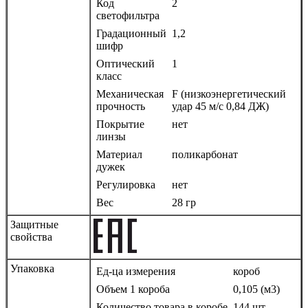
Код
2
светофильтра
Градационный
1,2
шифр
Оптический
1
класс
Механическая
F (низкоэнергетический
прочность
удар 45 м/с 0,84 ДЖ)
Покрытие
нет
линзы
Материал
поликарбонат
дужек
Регулировка
нет
Вес
28 гр
Защитные
свойства
Упаковка
Ед-ца измерения
короб
Объем 1 короба
0,105 (м3)
Количество товара в коробе
144 шт.