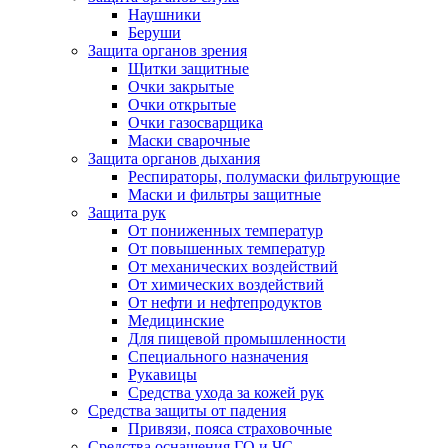
Наушники
Беруши
Защита органов зрения
Щитки защитные
Очки закрытые
Очки открытые
Очки газосварщика
Маски сварочные
Защита органов дыхания
Респираторы, полумаски фильтрующие
Маски и фильтры защитные
Защита рук
От пониженных температур
От повышенных температур
От механических воздействий
От химических воздействий
От нефти и нефтепродуктов
Медицинские
Для пищевой промышленности
Специального назначения
Рукавицы
Средства ухода за кожей рук
Средства защиты от падения
Привязи, пояса страховочные
Средства оснащения ГО и ЧС