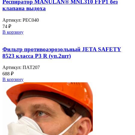
Респиратор MANULAN® MNL310 FFP1 без
клапана выдоха
Артикул:
РЕС040
74
₽
В корзину
Фильтр противоаэрозольный JETA SAFETY
8523 класса P3 R (уп.2шт)
Артикул:
ПАТ207
688
₽
В корзину