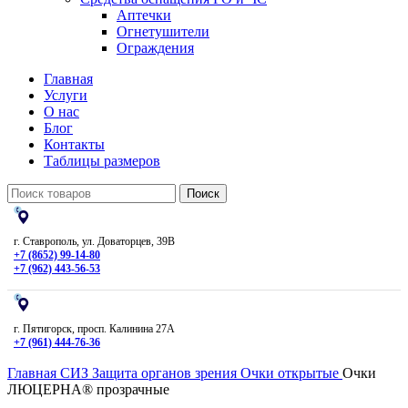
Аптечки
Огнетушители
Ограждения
Главная
Услуги
О нас
Блог
Контакты
Таблицы размеров
Поиск
г. Ставрополь, ул. Доваторцев, 39В
+7 (8652) 99-14-80
+7 (962) 443-56-53
г. Пятигорск, просп. Калинина 27А
+7 (961) 444-76-36
Главная
СИЗ
Защита органов зрения
Очки открытые
Очки
ЛЮЦЕРНА® прозрачные