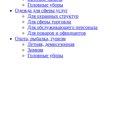
Головные уборы
Одежда для сферы услуг
Для охранных структур
Для сферы торговли
Для обслуживающего персонала
Для поваров и официантов
Охота, рыбалка, туризм
Летняя, демисезонная
Зимняя
Головные уборы
Спецобувь
Летняя
Утепленная
Резиновая, ПВХ, ЭВА
Медицинская, для пищевой промышленности
Кроксы
Повседневная обувь
Специализированная
СИЗ
Защита головы
Каски, головные уборы
Защита органов слуха
Наушники
Беруши
Защита органов зрения