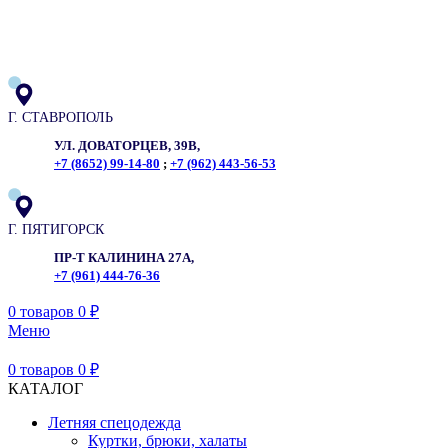
ADD ANYTHING HERE OR JUST REMOVE IT…
Г. СТАВРОПОЛЬ
УЛ. ДОВАТОРЦЕВ, 39В,
+7 (8652) 99-14-80
;
+7 (962) 443-56-53
Г. ПЯТИГОРСК
ПР-Т КАЛИНИНА 27А,
+7 (961) 444-76-36
0
товаров
0
₽
Меню
0
товаров
0
₽
КАТАЛОГ
Летняя спецодежда
Куртки, брюки, халаты