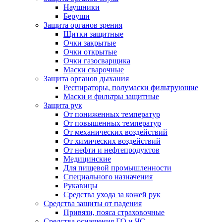
Наушники
Беруши
Защита органов зрения
Щитки защитные
Очки закрытые
Очки открытые
Очки газосварщика
Маски сварочные
Защита органов дыхания
Респираторы, полумаски фильтрующие
Маски и фильтры защитные
Защита рук
От пониженных температур
От повышенных температур
От механических воздействий
От химических воздействий
От нефти и нефтепродуктов
Медицинские
Для пищевой промышленности
Специального назначения
Рукавицы
Средства ухода за кожей рук
Средства защиты от падения
Привязи, пояса страховочные
Средства оснащения ГО и ЧС