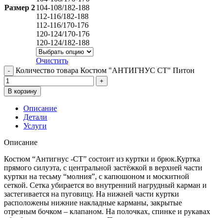
Размер 2
104-108/182-188
112-116/182-188
112-116/170-176
120-124/170-176
120-124/182-188
Очистить
Количество товара Костюм "АНТИГНУС СТ" Питон
В корзину
Описание
Детали
Услуги
Описание
Костюм “Антигнус -СТ” состоит из куртки и брюк.Куртка
прямого силуэта, с центральной застёжкой в верхней части
куртки на тесьму “молния”, с капюшоном и москитной
сеткой. Сетка убирается во внутренний нагрудный карман и
застегивается на пуговицу. На нижней части куртки
расположены нижние накладные карманы, закрытые
отрезным бочком – клапаном. На полочках, спинке и рукавах