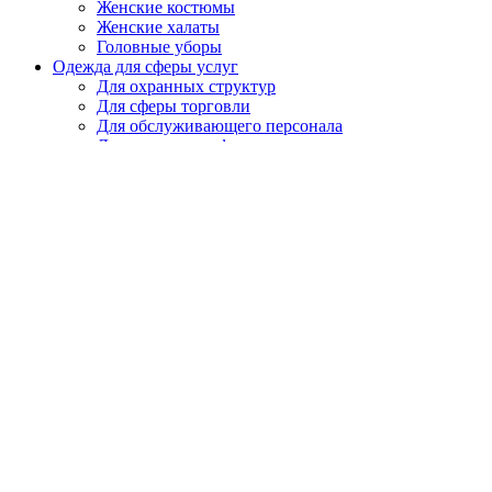
Женские костюмы
Женские халаты
Головные уборы
Одежда для сферы услуг
Для охранных структур
Для сферы торговли
Для обслуживающего персонала
Для поваров и официантов
Охота, рыбалка, туризм
Летняя, демисезонная
Зимняя
Головные уборы
Спецобувь
Летняя
Утепленная
Резиновая, ПВХ, ЭВА
Медицинская, для пищевой промышленности
Кроксы
Повседневная обувь
Специализированная
СИЗ
Защита головы
Каски, головные уборы
Защита органов слуха
Наушники