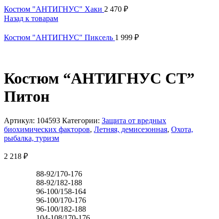
Костюм "АНТИГНУС" Хаки
2 470
₽
Назад к товарам
Костюм "АНТИГНУС" Пиксель
1 999
₽
Костюм “АНТИГНУС СТ”
Питон
Артикул:
104593
Категории:
Защита от вредных
биохимических факторов
,
Летняя, демисезонная
,
Охота,
рыбалка, туризм
2 218
₽
88-92/170-176
88-92/182-188
96-100/158-164
96-100/170-176
96-100/182-188
104-108/170-176