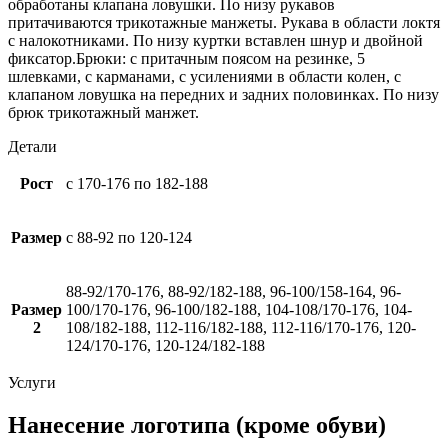
обработаны клапана ловушки. По низу рукавов
притачиваются трикотажные манжеты. Рукава в области локтя
с налокотниками. По низу куртки вставлен шнур и двойной
фиксатор.Брюки: с притачным поясом на резинке, 5
шлевками, с карманами, с усилениями в области колен, с
клапаном ловушка на передних и задних половинках. По низу
брюк трикотажный манжет.
Детали
Рост
с 170-176 по 182-188
Размер
с 88-92 по 120-124
88-92/170-176, 88-92/182-188, 96-100/158-164, 96-
Размер
100/170-176, 96-100/182-188, 104-108/170-176, 104-
2
108/182-188, 112-116/182-188, 112-116/170-176, 120-
124/170-176, 120-124/182-188
Услуги
Нанесение логотипа (кроме обуви)