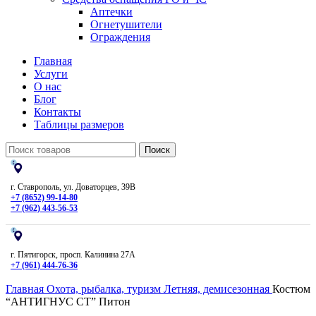
Аптечки
Огнетушители
Ограждения
Главная
Услуги
О нас
Блог
Контакты
Таблицы размеров
Поиск
г. Ставрополь, ул. Доваторцев, 39В
+7 (8652) 99-14-80
+7 (962) 443-56-53
г. Пятигорск, просп. Калинина 27А
+7 (961) 444-76-36
Главная
Охота, рыбалка, туризм
Летняя, демисезонная
Костюм
“АНТИГНУС СТ” Питон