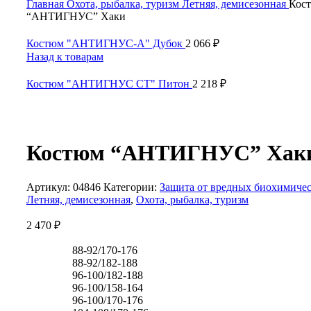
Главная
Охота, рыбалка, туризм
Летняя, демисезонная
Кос
“АНТИГНУС” Хаки
Костюм "АНТИГНУС-А" Дубок
2 066
₽
Назад к товарам
Костюм "АНТИГНУС СТ" Питон
2 218
₽
Костюм “АНТИГНУС” Хак
Артикул:
04846
Категории:
Защита от вредных биохимиче
Летняя, демисезонная
,
Охота, рыбалка, туризм
2 470
₽
88-92/170-176
88-92/182-188
96-100/182-188
96-100/158-164
96-100/170-176