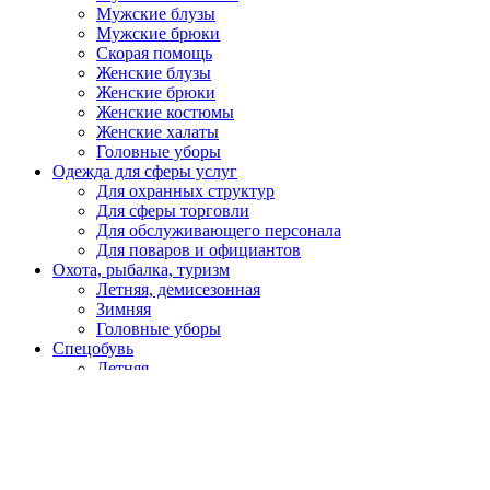
Мужские блузы
Мужские брюки
Скорая помощь
Женские блузы
Женские брюки
Женские костюмы
Женские халаты
Головные уборы
Одежда для сферы услуг
Для охранных структур
Для сферы торговли
Для обслуживающего персонала
Для поваров и официантов
Охота, рыбалка, туризм
Летняя, демисезонная
Зимняя
Головные уборы
Спецобувь
Летняя
Утепленная
Резиновая, ПВХ, ЭВА
Медицинская, для пищевой промышленности
Кроксы
Повседневная обувь
Специализированная