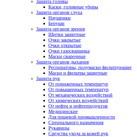
Защита головы
Каски, головные уборы
Защита органов слуха
Наушники
Беруши
Защита органов зрения
Щитки защитные
Очки закрытые
Очки открытые
Очки газосварщика
Маски сварочные
Защита органов дыхания
Респираторы, полумаски фильтрующие
Маски и фильтры защитные
Защита рук
От пониженных температур
От повышенных температур
От механических воздействий
От химических воздействий
От нефти и нефтепродуктов
Медицинские
Для пищевой промышленности
Специального назначения
Рукавицы
Средства ухода за кожей рук