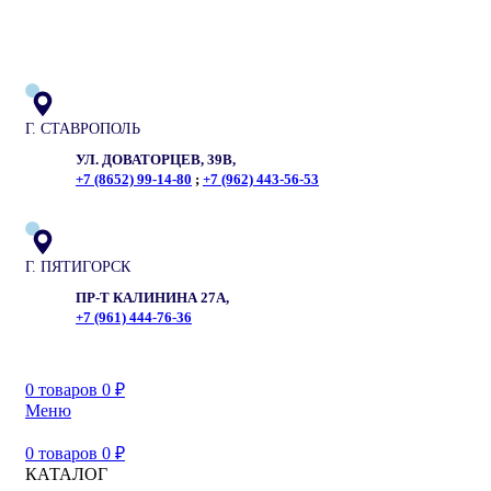
ADD ANYTHING HERE OR JUST REMOVE IT…
Г. СТАВРОПОЛЬ
УЛ. ДОВАТОРЦЕВ, 39В,
+7 (8652) 99-14-80
;
+7 (962) 443-56-53
Г. ПЯТИГОРСК
ПР-Т КАЛИНИНА 27А,
+7 (961) 444-76-36
0
товаров
0
₽
Меню
0
товаров
0
₽
КАТАЛОГ