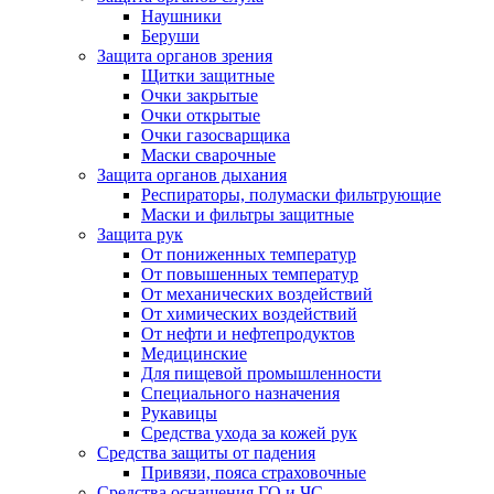
Наушники
Беруши
Защита органов зрения
Щитки защитные
Очки закрытые
Очки открытые
Очки газосварщика
Маски сварочные
Защита органов дыхания
Респираторы, полумаски фильтрующие
Маски и фильтры защитные
Защита рук
От пониженных температур
От повышенных температур
От механических воздействий
От химических воздействий
От нефти и нефтепродуктов
Медицинские
Для пищевой промышленности
Специального назначения
Рукавицы
Средства ухода за кожей рук
Средства защиты от падения
Привязи, пояса страховочные
Средства оснащения ГО и ЧС