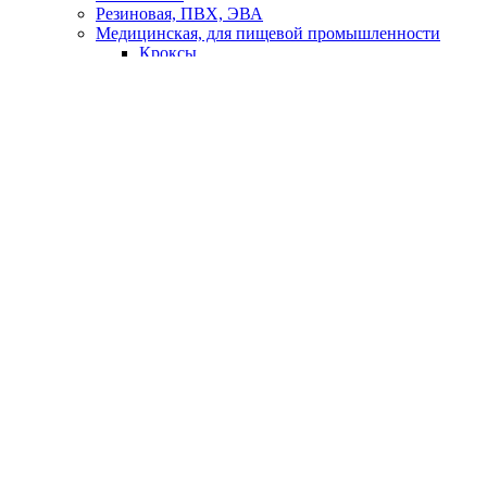
Резиновая, ПВХ, ЭВА
Медицинская, для пищевой промышленности
Кроксы
Повседневная обувь
Специализированная
СИЗ
Защита головы
Каски, головные уборы
Защита органов слуха
Наушники
Беруши
Защита органов зрения
Щитки защитные
Очки закрытые
Очки открытые
Очки газосварщика
Маски сварочные
Защита органов дыхания
Респираторы, полумаски фильтрующие
Маски и фильтры защитные
Защита рук
От пониженных температур
От повышенных температур
От механических воздействий
От химических воздействий