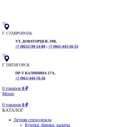
ADD ANYTHING HERE OR JUST REMOVE IT…
Г. СТАВРОПОЛЬ
УЛ. ДОВАТОРЦЕВ, 39В,
+7 (8652) 99-14-80
;
+7 (962) 443-56-53
Г. ПЯТИГОРСК
ПР-Т КАЛИНИНА 27А,
+7 (961) 444-76-36
0
товаров
0
₽
Меню
0
товаров
0
₽
КАТАЛОГ
Летняя спецодежда
Куртки, брюки, халаты