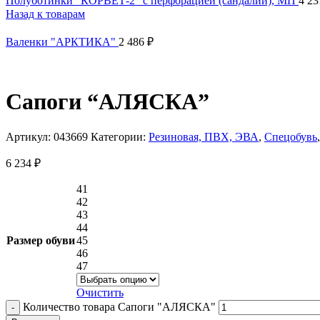
Полуботинки "КОРВЕТ-2" с перфорацией (сандалии), МП
4 2
Назад к товарам
Валенки "АРКТИКА"
2 486
₽
Сапоги “АЛЯСКА”
Артикул:
043669
Категории:
Резиновая, ПВХ, ЭВА
,
Спецобувь
,
6 234
₽
41
42
43
44
Размер обуви
45
46
47
Очистить
Количество товара Сапоги "АЛЯСКА"