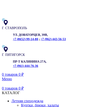
ADD ANYTHING HERE OR JUST REMOVE IT…
Г. СТАВРОПОЛЬ
УЛ. ДОВАТОРЦЕВ, 39В,
+7 (8652) 99-14-80
;
+7 (962) 443-56-53
Г. ПЯТИГОРСК
ПР-Т КАЛИНИНА 27А,
+7 (961) 444-76-36
0
товаров
0
₽
Меню
0
товаров
0
₽
КАТАЛОГ
Летняя спецодежда
Куртки, брюки, халаты