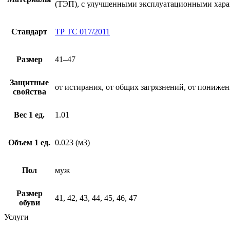
(ТЭП), с улучшенными эксплуатационными хара
Стандарт
ТР ТС 017/2011
Размер
41–47
Защитные
от истирания, от общих загрязнений, от пониже
свойства
Вес 1 ед.
1.01
Объем 1 ед.
0.023 (м3)
Пол
муж
Размер
41, 42, 43, 44, 45, 46, 47
обуви
Услуги