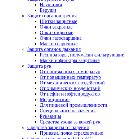
Наушники
Беруши
Защита органов зрения
Щитки защитные
Очки закрытые
Очки открытые
Очки газосварщика
Маски сварочные
Защита органов дыхания
Респираторы, полумаски фильтрующие
Маски и фильтры защитные
Защита рук
От пониженных температур
От повышенных температур
От механических воздействий
От химических воздействий
От нефти и нефтепродуктов
Медицинские
Для пищевой промышленности
Специального назначения
Рукавицы
Средства ухода за кожей рук
Средства защиты от падения
Привязи, пояса страховочные
Средства оснащения ГО и ЧС