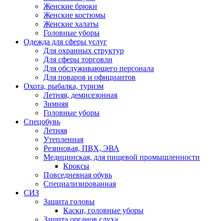
Женские брюки
Женские костюмы
Женские халаты
Головные уборы
Одежда для сферы услуг
Для охранных структур
Для сферы торговли
Для обслуживающего персонала
Для поваров и официантов
Охота, рыбалка, туризм
Летняя, демисезонная
Зимняя
Головные уборы
Спецобувь
Летняя
Утепленная
Резиновая, ПВХ, ЭВА
Медицинская, для пищевой промышленности
Кроксы
Повседневная обувь
Специализированная
СИЗ
Защита головы
Каски, головные уборы
Защита органов слуха