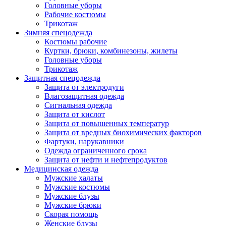
Головные уборы
Рабочие костюмы
Трикотаж
Зимняя спецодежда
Костюмы рабочие
Куртки, брюки, комбинезоны, жилеты
Головные уборы
Трикотаж
Защитная спецодежда
Защита от электродуги
Влагозащитная одежда
Сигнальная одежда
Защита от кислот
Защита от повышенных температур
Защита от вредных биохимических факторов
Фартуки, нарукавники
Одежда ограниченного срока
Защита от нефти и нефтепродуктов
Медицинская одежда
Мужские халаты
Мужские костюмы
Мужские блузы
Мужские брюки
Скорая помощь
Женские блузы