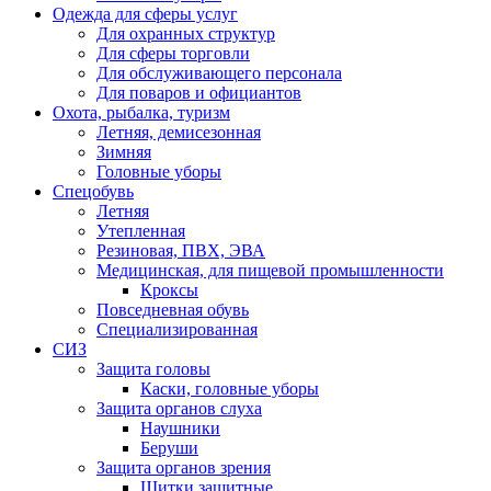
Одежда для сферы услуг
Для охранных структур
Для сферы торговли
Для обслуживающего персонала
Для поваров и официантов
Охота, рыбалка, туризм
Летняя, демисезонная
Зимняя
Головные уборы
Спецобувь
Летняя
Утепленная
Резиновая, ПВХ, ЭВА
Медицинская, для пищевой промышленности
Кроксы
Повседневная обувь
Специализированная
СИЗ
Защита головы
Каски, головные уборы
Защита органов слуха
Наушники
Беруши
Защита органов зрения
Щитки защитные