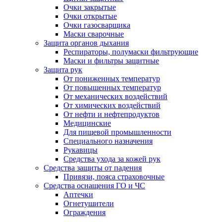
Очки закрытые
Очки открытые
Очки газосварщика
Маски сварочные
Защита органов дыхания
Респираторы, полумаски фильтрующие
Маски и фильтры защитные
Защита рук
От пониженных температур
От повышенных температур
От механических воздействий
От химических воздействий
От нефти и нефтепродуктов
Медицинские
Для пищевой промышленности
Специального назначения
Рукавицы
Средства ухода за кожей рук
Средства защиты от падения
Привязи, пояса страховочные
Средства оснащения ГО и ЧС
Аптечки
Огнетушители
Ограждения