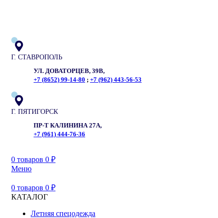
ADD ANYTHING HERE OR JUST REMOVE IT…
Г. СТАВРОПОЛЬ
УЛ. ДОВАТОРЦЕВ, 39В,
+7 (8652) 99-14-80
;
+7 (962) 443-56-53
Г. ПЯТИГОРСК
ПР-Т КАЛИНИНА 27А,
+7 (961) 444-76-36
0
товаров
0
₽
Меню
0
товаров
0
₽
КАТАЛОГ
Летняя спецодежда