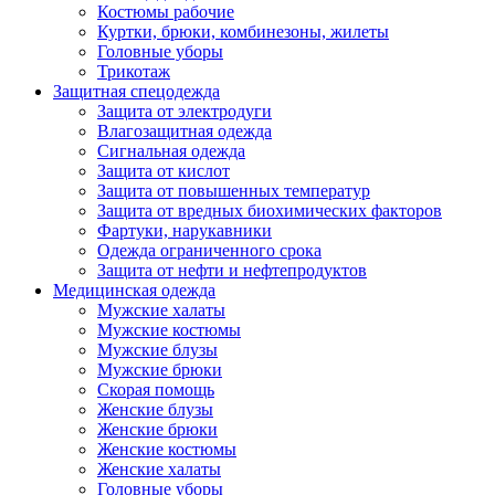
Костюмы рабочие
Куртки, брюки, комбинезоны, жилеты
Головные уборы
Трикотаж
Защитная спецодежда
Защита от электродуги
Влагозащитная одежда
Сигнальная одежда
Защита от кислот
Защита от повышенных температур
Защита от вредных биохимических факторов
Фартуки, нарукавники
Одежда ограниченного срока
Защита от нефти и нефтепродуктов
Медицинская одежда
Мужские халаты
Мужские костюмы
Мужские блузы
Мужские брюки
Скорая помощь
Женские блузы
Женские брюки
Женские костюмы
Женские халаты
Головные уборы