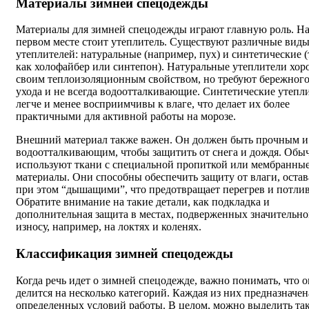
Материалы зимней спецодежды
Материалы для зимней спецодежды играют главную роль. Н
первом месте стоит утеплитель. Существуют различные вид
утеплителей: натуральные (например, пух) и синтетические (
как холофайбер или синтепон). Натуральные утеплители хо
своим теплоизоляционным свойством, но требуют бережног
ухода и не всегда водоотталкивающие. Синтетические утепл
легче и менее восприимчивы к влаге, что делает их более
практичными для активной работы на морозе.
Внешний материал также важен. Он должен быть прочным и
водоотталкивающим, чтобы защитить от снега и дождя. Обы
используют ткани с специальной пропиткой или мембранны
материалы. Они способны обеспечить защиту от влаги, остав
при этом “дышащими”, что предотвращает перегрев и потлив
Обратите внимание на такие детали, как подкладка и
дополнительная защита в местах, подверженных значительн
износу, например, на локтях и коленях.
Классификация зимней спецодежды
Когда речь идет о зимней спецодежде, важно понимать, что о
делится на несколько категорий. Каждая из них предназначен
определенных условий работы. В целом, можно выделить та