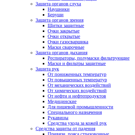
Защита органов слуха
Наушники
Беруши
Защита органов зрения
Щитки защитные
Очки закрытые
Очки открытые
Очки газосварщика
Маски сварочные
Защита органов дыхания
Респираторы, полумаски фильтрующие
Маски и фильтры защитные
Защита рук
От пониженных температур
От повышенных температур
От механических воздействий
От химических воздействий
От нефти и нефтепродуктов
Медицинские
Для пищевой промышленности
Специального назначения
Рукавицы
Средства ухода за кожей рук
Средства защиты от падения
Привязи, пояса страховочные