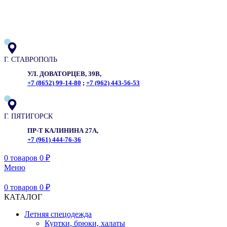
ADD ANYTHING HERE OR JUST REMOVE IT…
Г. СТАВРОПОЛЬ
УЛ. ДОВАТОРЦЕВ, 39В,
+7 (8652) 99-14-80
;
+7 (962) 443-56-53
Г. ПЯТИГОРСК
ПР-Т КАЛИНИНА 27А,
+7 (961) 444-76-36
0
товаров
0
₽
Меню
0
товаров
0
₽
КАТАЛОГ
Летняя спецодежда
Куртки, брюки, халаты