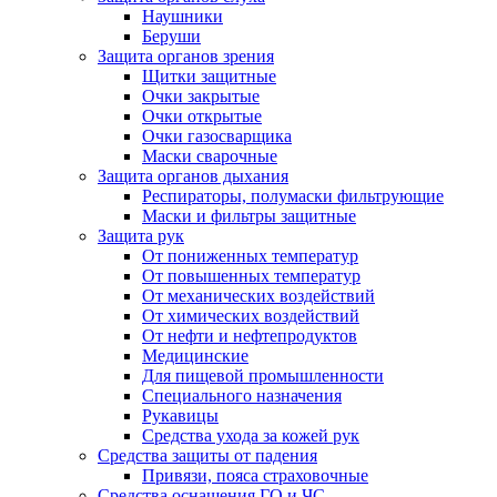
Наушники
Беруши
Защита органов зрения
Щитки защитные
Очки закрытые
Очки открытые
Очки газосварщика
Маски сварочные
Защита органов дыхания
Респираторы, полумаски фильтрующие
Маски и фильтры защитные
Защита рук
От пониженных температур
От повышенных температур
От механических воздействий
От химических воздействий
От нефти и нефтепродуктов
Медицинские
Для пищевой промышленности
Специального назначения
Рукавицы
Средства ухода за кожей рук
Средства защиты от падения
Привязи, пояса страховочные
Средства оснащения ГО и ЧС