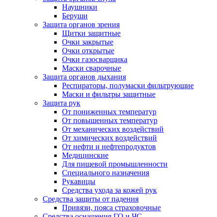
Наушники
Беруши
Защита органов зрения
Щитки защитные
Очки закрытые
Очки открытые
Очки газосварщика
Маски сварочные
Защита органов дыхания
Респираторы, полумаски фильтрующие
Маски и фильтры защитные
Защита рук
От пониженных температур
От повышенных температур
От механических воздействий
От химических воздействий
От нефти и нефтепродуктов
Медицинские
Для пищевой промышленности
Специального назначения
Рукавицы
Средства ухода за кожей рук
Средства защиты от падения
Привязи, пояса страховочные
Средства оснащения ГО и ЧС