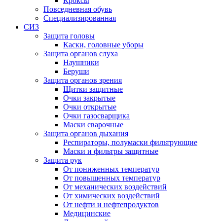
Кроксы
Повседневная обувь
Специализированная
СИЗ
Защита головы
Каски, головные уборы
Защита органов слуха
Наушники
Беруши
Защита органов зрения
Щитки защитные
Очки закрытые
Очки открытые
Очки газосварщика
Маски сварочные
Защита органов дыхания
Респираторы, полумаски фильтрующие
Маски и фильтры защитные
Защита рук
От пониженных температур
От повышенных температур
От механических воздействий
От химических воздействий
От нефти и нефтепродуктов
Медицинские