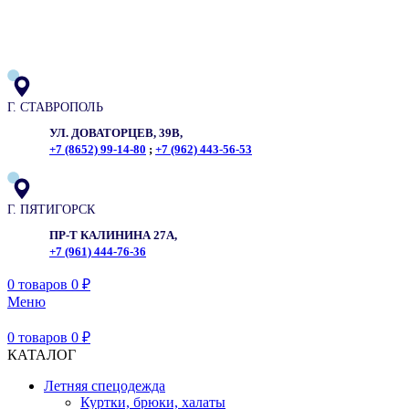
ADD ANYTHING HERE OR JUST REMOVE IT…
Г. СТАВРОПОЛЬ
УЛ. ДОВАТОРЦЕВ, 39В,
+7 (8652) 99-14-80
;
+7 (962) 443-56-53
Г. ПЯТИГОРСК
ПР-Т КАЛИНИНА 27А,
+7 (961) 444-76-36
0
товаров
0
₽
Меню
0
товаров
0
₽
КАТАЛОГ
Летняя спецодежда
Куртки, брюки, халаты