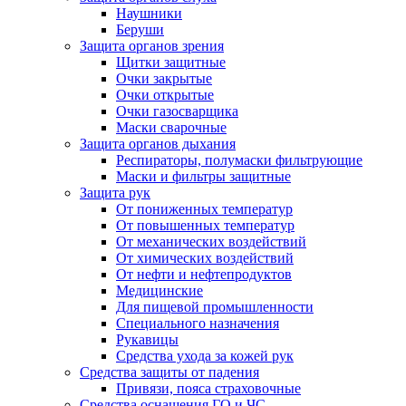
Наушники
Беруши
Защита органов зрения
Щитки защитные
Очки закрытые
Очки открытые
Очки газосварщика
Маски сварочные
Защита органов дыхания
Респираторы, полумаски фильтрующие
Маски и фильтры защитные
Защита рук
От пониженных температур
От повышенных температур
От механических воздействий
От химических воздействий
От нефти и нефтепродуктов
Медицинские
Для пищевой промышленности
Специального назначения
Рукавицы
Средства ухода за кожей рук
Средства защиты от падения
Привязи, пояса страховочные
Средства оснащения ГО и ЧС