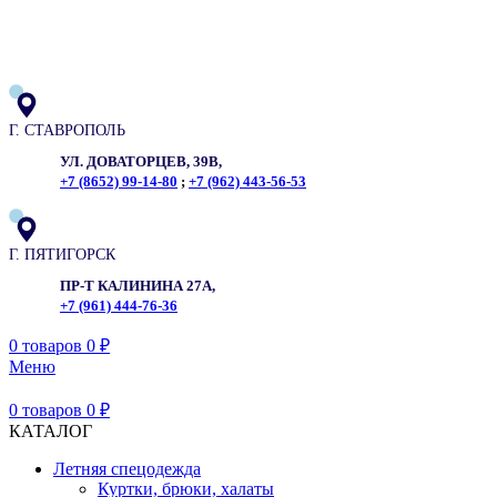
ADD ANYTHING HERE OR JUST REMOVE IT…
Г. СТАВРОПОЛЬ
УЛ. ДОВАТОРЦЕВ, 39В,
+7 (8652) 99-14-80
;
+7 (962) 443-56-53
Г. ПЯТИГОРСК
ПР-Т КАЛИНИНА 27А,
+7 (961) 444-76-36
0
товаров
0
₽
Меню
0
товаров
0
₽
КАТАЛОГ
Летняя спецодежда
Куртки, брюки, халаты