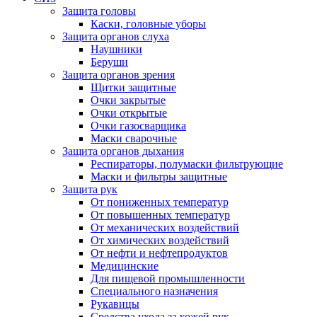
Защита головы
Каски, головные уборы
Защита органов слуха
Наушники
Беруши
Защита органов зрения
Щитки защитные
Очки закрытые
Очки открытые
Очки газосварщика
Маски сварочные
Защита органов дыхания
Респираторы, полумаски фильтрующие
Маски и фильтры защитные
Защита рук
От пониженных температур
От повышенных температур
От механических воздействий
От химических воздействий
От нефти и нефтепродуктов
Медицинские
Для пищевой промышленности
Специального назначения
Рукавицы
Средства ухода за кожей рук