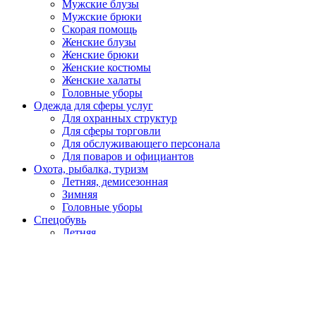
Мужские блузы
Мужские брюки
Скорая помощь
Женские блузы
Женские брюки
Женские костюмы
Женские халаты
Головные уборы
Одежда для сферы услуг
Для охранных структур
Для сферы торговли
Для обслуживающего персонала
Для поваров и официантов
Охота, рыбалка, туризм
Летняя, демисезонная
Зимняя
Головные уборы
Спецобувь
Летняя
Утепленная
Резиновая, ПВХ, ЭВА
Медицинская, для пищевой промышленности
Кроксы
Повседневная обувь
Специализированная