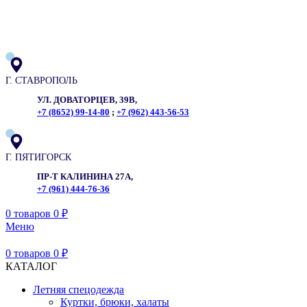
ADD ANYTHING HERE OR JUST REMOVE IT…
Г. СТАВРОПОЛЬ
УЛ. ДОВАТОРЦЕВ, 39В,
+7 (8652) 99-14-80
;
+7 (962) 443-56-53
Г. ПЯТИГОРСК
ПР-Т КАЛИНИНА 27А,
+7 (961) 444-76-36
0
товаров
0
₽
Меню
0
товаров
0
₽
КАТАЛОГ
Летняя спецодежда
Куртки, брюки, халаты