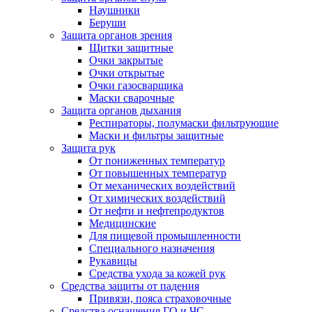
Наушники
Беруши
Защита органов зрения
Щитки защитные
Очки закрытые
Очки открытые
Очки газосварщика
Маски сварочные
Защита органов дыхания
Респираторы, полумаски фильтрующие
Маски и фильтры защитные
Защита рук
От пониженных температур
От повышенных температур
От механических воздействий
От химических воздействий
От нефти и нефтепродуктов
Медицинские
Для пищевой промышленности
Специального назначения
Рукавицы
Средства ухода за кожей рук
Средства защиты от падения
Привязи, пояса страховочные
Средства оснащения ГО и ЧС