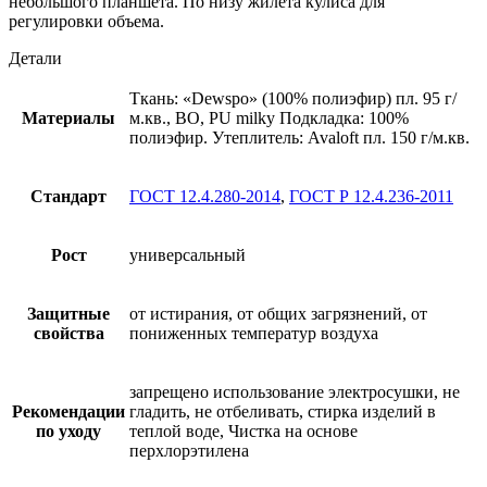
небольшого планшета. По низу жилета кулиса для
регулировки объема.
Детали
Ткань: «Dewspo» (100% полиэфир) пл. 95 г/
Материалы
м.кв., ВО, PU milky Подкладка: 100%
полиэфир. Утеплитель: Avaloft пл. 150 г/м.кв.
Стандарт
ГОСТ 12.4.280-2014
,
ГОСТ Р 12.4.236-2011
Рост
универсальный
Защитные
от истирания, от общих загрязнений, от
свойства
пониженных температур воздуха
запрещено использование электросушки, не
Рекомендации
гладить, не отбеливать, стирка изделий в
по уходу
теплой воде, Чистка на основе
перхлорэтилена