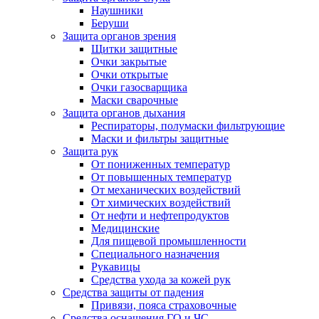
Наушники
Беруши
Защита органов зрения
Щитки защитные
Очки закрытые
Очки открытые
Очки газосварщика
Маски сварочные
Защита органов дыхания
Респираторы, полумаски фильтрующие
Маски и фильтры защитные
Защита рук
От пониженных температур
От повышенных температур
От механических воздействий
От химических воздействий
От нефти и нефтепродуктов
Медицинские
Для пищевой промышленности
Специального назначения
Рукавицы
Средства ухода за кожей рук
Средства защиты от падения
Привязи, пояса страховочные
Средства оснащения ГО и ЧС