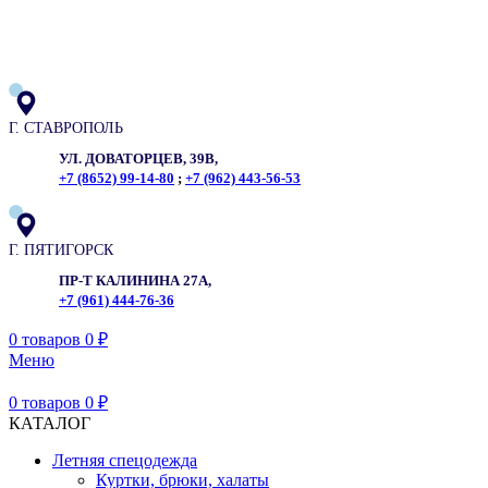
ADD ANYTHING HERE OR JUST REMOVE IT…
Г. СТАВРОПОЛЬ
УЛ. ДОВАТОРЦЕВ, 39В,
+7 (8652) 99-14-80
;
+7 (962) 443-56-53
Г. ПЯТИГОРСК
ПР-Т КАЛИНИНА 27А,
+7 (961) 444-76-36
0
товаров
0
₽
Меню
0
товаров
0
₽
КАТАЛОГ
Летняя спецодежда
Куртки, брюки, халаты