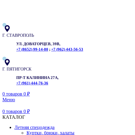
ADD ANYTHING HERE OR JUST REMOVE IT…
Г. СТАВРОПОЛЬ
УЛ. ДОВАТОРЦЕВ, 39В,
+7 (8652) 99-14-80
;
+7 (962) 443-56-53
Г. ПЯТИГОРСК
ПР-Т КАЛИНИНА 27А,
+7 (961) 444-76-36
0
товаров
0
₽
Меню
0
товаров
0
₽
КАТАЛОГ
Летняя спецодежда
Куртки, брюки, халаты