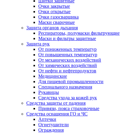
Щитки защитные
Очки закрытые
Очки открытые
Очки газосварщика
Маски сварочные
Защита органов дыхания
Респираторы, полумаски фильтрующие
Маски и фильтры защитные
Защита рук
От пониженных температур
От повышенных температур
От механических воздействий
От химических воздействий
От нефти и нефтепродуктов
Медицинские
Для пищевой промышленности
Специального назначения
Рукавицы
Средства ухода за кожей рук
Средства защиты от падения
Привязи, пояса страховочные
Средства оснащения ГО и ЧС
Аптечки
Огнетушители
Ограждения