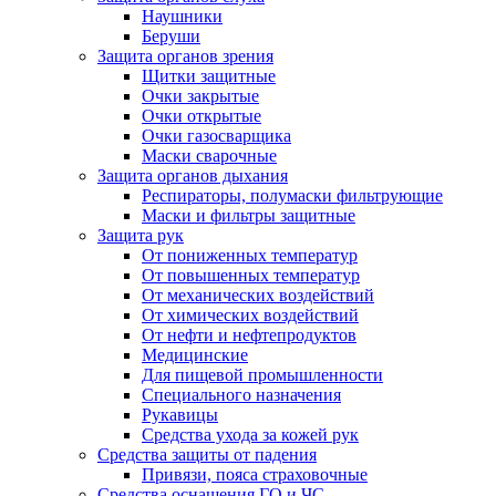
Наушники
Беруши
Защита органов зрения
Щитки защитные
Очки закрытые
Очки открытые
Очки газосварщика
Маски сварочные
Защита органов дыхания
Респираторы, полумаски фильтрующие
Маски и фильтры защитные
Защита рук
От пониженных температур
От повышенных температур
От механических воздействий
От химических воздействий
От нефти и нефтепродуктов
Медицинские
Для пищевой промышленности
Специального назначения
Рукавицы
Средства ухода за кожей рук
Средства защиты от падения
Привязи, пояса страховочные
Средства оснащения ГО и ЧС