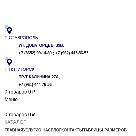
ADD ANYTHING HERE OR JUST REMOVE IT…
Г. СТАВРОПОЛЬ
УЛ. ДОВАТОРЦЕВ, 39В,
+7 (8652) 99-14-80
;
+7 (962) 443-56-53
Г. ПЯТИГОРСК
ПР-Т КАЛИНИНА 27А,
+7 (961) 444-76-36
0
товаров
0
₽
Меню
0
товаров
0
₽
КАТАЛОГ
ГЛАВНАЯ
УСЛУГИ
О НАС
БЛОГ
КОНТАКТЫ
ТАБЛИЦЫ РАЗМЕРОВ