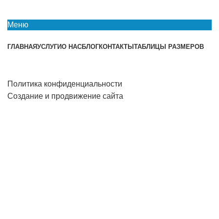
Меню
ГЛАВНАЯ
УСЛУГИ
О НАС
БЛОГ
КОНТАКТЫ
ТАБЛИЦЫ РАЗМЕРОВ
Политика конфиденциальности
Создание и продвижение сайта
СПЕЦ
- спецодежда и средства индивидуальной
защиты
Подробности о скидках и специальных предложениях
уточняйте у консультантов магазинов