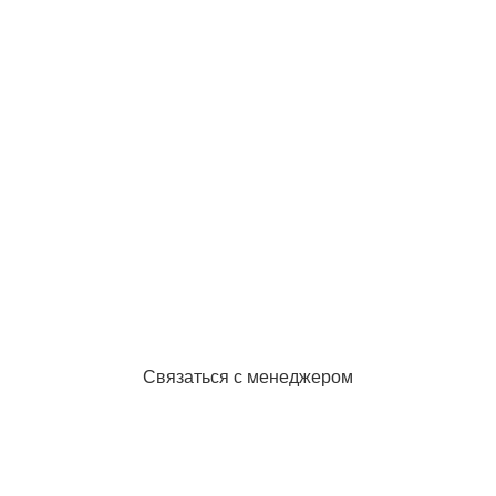
Выбирайте качественную спецодежду и
СИЗ
БЕРЕГИТЕ СЕБЯ!
Связаться с менеджером