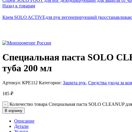
Спрей SOLO FOOT для ног дезодорирующий для защиты от чре
Назад к товарам
Крем SOLO ACTIVEдля рук регенерирующий (восстанавливаю
Специальная паста SOLO CLE
туба 200 мл
Артикул:
КРЕ112
Категории:
Защита рук
,
Средства ухода за ко
185
₽
Количество товара Специальная паста SOLO CLEANUP для 
В корзину
Описание
Детали
Услуги