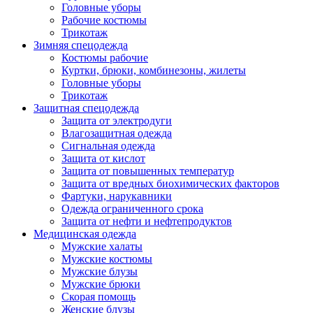
Головные уборы
Рабочие костюмы
Трикотаж
Зимняя спецодежда
Костюмы рабочие
Куртки, брюки, комбинезоны, жилеты
Головные уборы
Трикотаж
Защитная спецодежда
Защита от электродуги
Влагозащитная одежда
Сигнальная одежда
Защита от кислот
Защита от повышенных температур
Защита от вредных биохимических факторов
Фартуки, нарукавники
Одежда ограниченного срока
Защита от нефти и нефтепродуктов
Медицинская одежда
Мужские халаты
Мужские костюмы
Мужские блузы
Мужские брюки
Скорая помощь
Женские блузы