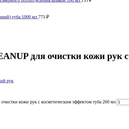
змерного потоотделения флакон 100 мл
135
₽
щий) туба 1000 мл
771
₽
ANUP для очистки кожи рук с
жей рук
очистки кожи рук с косметическим эффектом туба 200 мл