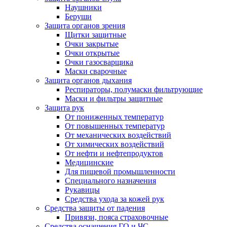
Наушники
Беруши
Защита органов зрения
Щитки защитные
Очки закрытые
Очки открытые
Очки газосварщика
Маски сварочные
Защита органов дыхания
Респираторы, полумаски фильтрующие
Маски и фильтры защитные
Защита рук
От пониженных температур
От повышенных температур
От механических воздействий
От химических воздействий
От нефти и нефтепродуктов
Медицинские
Для пищевой промышленности
Специального назначения
Рукавицы
Средства ухода за кожей рук
Средства защиты от падения
Привязи, пояса страховочные
Средства оснащения ГО и ЧС