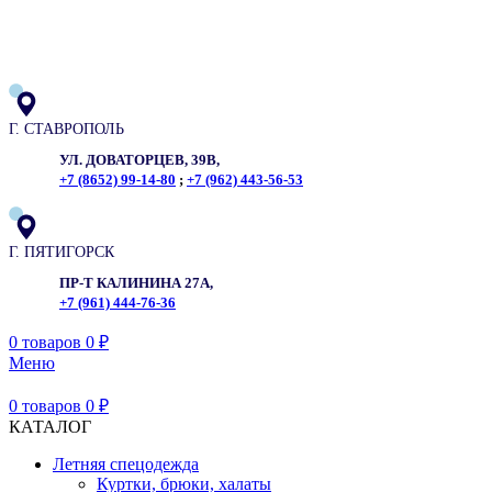
ADD ANYTHING HERE OR JUST REMOVE IT…
Г. СТАВРОПОЛЬ
УЛ. ДОВАТОРЦЕВ, 39В,
+7 (8652) 99-14-80
;
+7 (962) 443-56-53
Г. ПЯТИГОРСК
ПР-Т КАЛИНИНА 27А,
+7 (961) 444-76-36
0
товаров
0
₽
Меню
0
товаров
0
₽
КАТАЛОГ
Летняя спецодежда
Куртки, брюки, халаты