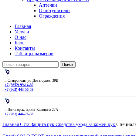
Аптечки
Огнетушители
Ограждения
Главная
Услуги
О нас
Блог
Контакты
Таблицы размеров
Поиск
г. Ставрополь, ул. Доваторцев, 39В
+7 (8652) 99-14-80
+7 (962) 443-56-53
г. Пятигорск, просп. Калинина 27А
+7 (961) 444-76-36
Главная
СИЗ
Защита рук
Средства ухода за кожей рук
Специаль