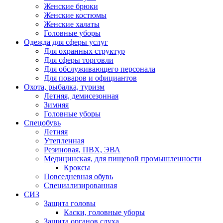
Женские брюки
Женские костюмы
Женские халаты
Головные уборы
Одежда для сферы услуг
Для охранных структур
Для сферы торговли
Для обслуживающего персонала
Для поваров и официантов
Охота, рыбалка, туризм
Летняя, демисезонная
Зимняя
Головные уборы
Спецобувь
Летняя
Утепленная
Резиновая, ПВХ, ЭВА
Медицинская, для пищевой промышленности
Кроксы
Повседневная обувь
Специализированная
СИЗ
Защита головы
Каски, головные уборы
Защита органов слуха