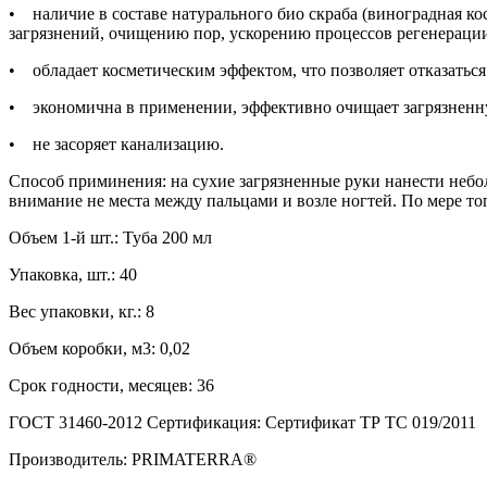
• наличие в составе натурального био скраба (виноградная к
загрязнений, очищению пор, ускорению процессов регенераци
• обладает косметическим эффектом, что позволяет отказатьс
• экономична в применении, эффективно очищает загрязненну
• не засоряет канализацию.
Способ приминения: на сухие загрязненные руки нанести неболь
внимание не места между пальцами и возле ногтей. По мере того
Объем 1-й шт.: Туба 200 мл
Упаковка, шт.: 40
Вес упаковки, кг.: 8
Объем коробки, м3: 0,02
Срок годности, месяцев: 36
ГОСТ 31460-2012 Сертификация: Сертификат ТР ТС 019/2011
Производитель: PRIMATERRA®