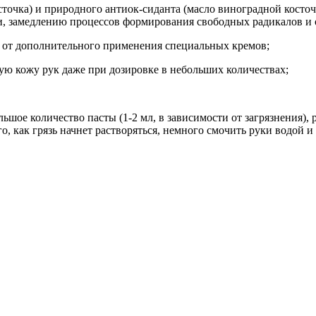
осточка) и природного антиок-сиданта (масло виноградной кост
и, замедлению процессов формирования свободных радикалов и 
я от дополнительного применения специальных кремов;
ю кожу рук даже при дозировке в небольших количествах;
шое количество пасты (1-2 мл, в зависимости от загрязнения), 
, как грязь начнет растворяться, немного смочить руки водой и 