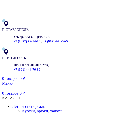
ADD ANYTHING HERE OR JUST REMOVE IT…
Г. СТАВРОПОЛЬ
УЛ. ДОВАТОРЦЕВ, 39В,
+7 (8652) 99-14-80
;
+7 (962) 443-56-53
Г. ПЯТИГОРСК
ПР-Т КАЛИНИНА 27А,
+7 (961) 444-76-36
0
товаров
0
₽
Меню
0
товаров
0
₽
КАТАЛОГ
Летняя спецодежда
Куртки, брюки, халаты