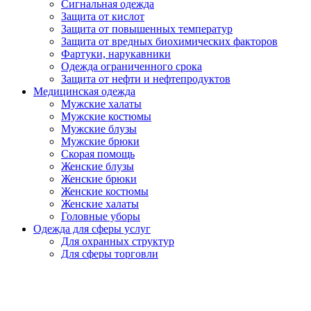
Сигнальная одежда
Защита от кислот
Защита от повышенных температур
Защита от вредных биохимических факторов
Фартуки, нарукавники
Одежда ограниченного срока
Защита от нефти и нефтепродуктов
Медицинская одежда
Мужские халаты
Мужские костюмы
Мужские блузы
Мужские брюки
Скорая помощь
Женские блузы
Женские брюки
Женские костюмы
Женские халаты
Головные уборы
Одежда для сферы услуг
Для охранных структур
Для сферы торговли
Для обслуживающего персонала
Для поваров и официантов
Охота, рыбалка, туризм
Летняя, демисезонная