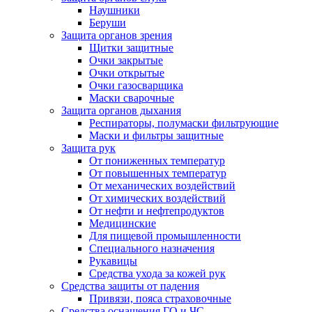
Наушники
Беруши
Защита органов зрения
Щитки защитные
Очки закрытые
Очки открытые
Очки газосварщика
Маски сварочные
Защита органов дыхания
Респираторы, полумаски фильтрующие
Маски и фильтры защитные
Защита рук
От пониженных температур
От повышенных температур
От механических воздействий
От химических воздействий
От нефти и нефтепродуктов
Медицинские
Для пищевой промышленности
Специального назначения
Рукавицы
Средства ухода за кожей рук
Средства защиты от падения
Привязи, пояса страховочные
Средства оснащения ГО и ЧС