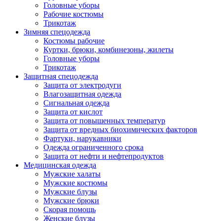
Головные уборы
Рабочие костюмы
Трикотаж
Зимняя спецодежда
Костюмы рабочие
Куртки, брюки, комбинезоны, жилеты
Головные уборы
Трикотаж
Защитная спецодежда
Защита от электродуги
Влагозащитная одежда
Сигнальная одежда
Защита от кислот
Защита от повышенных температур
Защита от вредных биохимических факторов
Фартуки, нарукавники
Одежда ограниченного срока
Защита от нефти и нефтепродуктов
Медицинская одежда
Мужские халаты
Мужские костюмы
Мужские блузы
Мужские брюки
Скорая помощь
Женские блузы