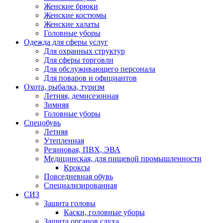
Женские брюки
Женские костюмы
Женские халаты
Головные уборы
Одежда для сферы услуг
Для охранных структур
Для сферы торговли
Для обслуживающего персонала
Для поваров и официантов
Охота, рыбалка, туризм
Летняя, демисезонная
Зимняя
Головные уборы
Спецобувь
Летняя
Утепленная
Резиновая, ПВХ, ЭВА
Медицинская, для пищевой промышленности
Кроксы
Повседневная обувь
Специализированная
СИЗ
Защита головы
Каски, головные уборы
Защита органов слуха