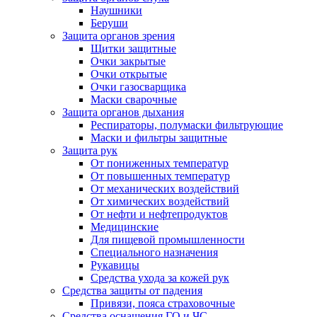
Наушники
Беруши
Защита органов зрения
Щитки защитные
Очки закрытые
Очки открытые
Очки газосварщика
Маски сварочные
Защита органов дыхания
Респираторы, полумаски фильтрующие
Маски и фильтры защитные
Защита рук
От пониженных температур
От повышенных температур
От механических воздействий
От химических воздействий
От нефти и нефтепродуктов
Медицинские
Для пищевой промышленности
Специального назначения
Рукавицы
Средства ухода за кожей рук
Средства защиты от падения
Привязи, пояса страховочные
Средства оснащения ГО и ЧС