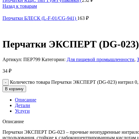
Перчатки КЩС тип 1 (без упаковки)
252
₽
Назад к товарам
Перчатки БЛЕСК (L-F-01/CG-941)
163
₽
Перчатки ЭКСПЕРТ (DG-023) н
Артикул:
ПЕР799
Категории:
Для пищевой промышленности
,
34
₽
Количество товара Перчатки ЭКСПЕРТ (DG-023) нитрил 0,1
В корзину
Описание
Детали
Услуги
Описание
Перчатки ЭКСПЕРТ DG-023 – прочные неопудренные нитриловы
использования, стойкие к слабоконцентрированным кислотам и