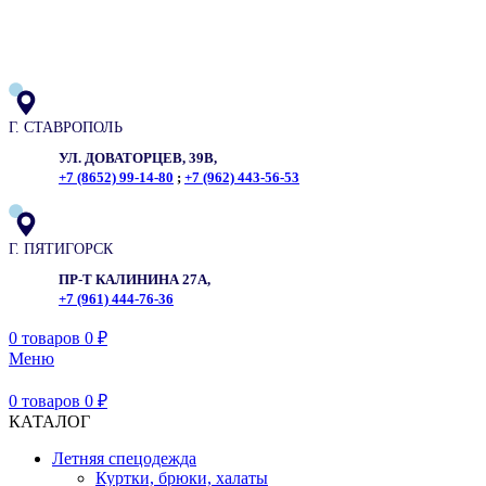
ADD ANYTHING HERE OR JUST REMOVE IT…
Г. СТАВРОПОЛЬ
УЛ. ДОВАТОРЦЕВ, 39В,
+7 (8652) 99-14-80
;
+7 (962) 443-56-53
Г. ПЯТИГОРСК
ПР-Т КАЛИНИНА 27А,
+7 (961) 444-76-36
0
товаров
0
₽
Меню
0
товаров
0
₽
КАТАЛОГ
Летняя спецодежда
Куртки, брюки, халаты