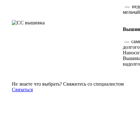
— недо
мельчай
Вышив
— самы
долгог
Наноси
Вышивал
надолго
Не знаете что выбрать? Свяжитесь со специалистом
Связаться