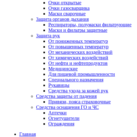
Очки открытые
Очки газосварщика
Маски сварочные
Защита органов дыхания
Респираторы, полумаски фильтрующие
Маски и фильтры защитные
Защита рук
От пониженных температур
От повышенных температур
От механических воздействий
От химических воздействий
От нефти и нефтепродуктов
Медицинские
Для пищевой промышленности
Специального назначения
Рукавицы
Средства ухода за кожей рук
Средства защиты от падения
Привязи, пояса страховочные
Средства оснащения ГО и ЧС
Аптечки
Огнетушители
Ограждения
Главная