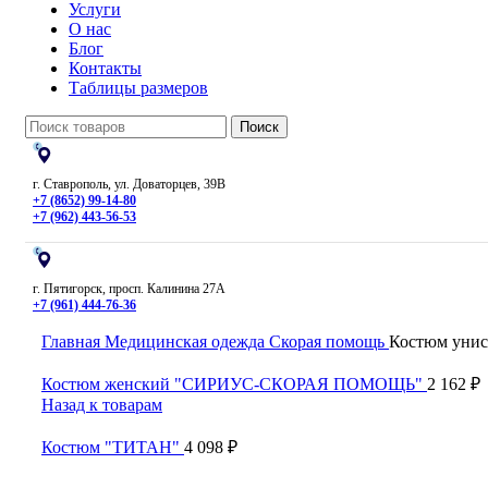
Услуги
О нас
Блог
Контакты
Таблицы размеров
Поиск
г. Ставрополь, ул. Доваторцев, 39В
+7 (8652) 99-14-80
+7 (962) 443-56-53
г. Пятигорск, просп. Калинина 27А
+7 (961) 444-76-36
Главная
Медицинская одежда
Скорая помощь
Костюм унисе
Костюм женский "СИРИУС-СКОРАЯ ПОМОЩЬ"
2 162
₽
Назад к товарам
Костюм "ТИТАН"
4 098
₽