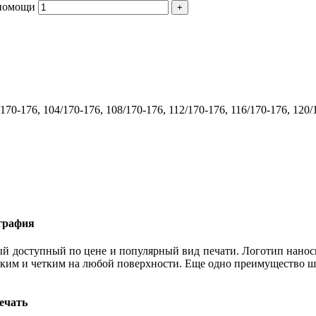
 помощи
/170-176, 104/170-176, 108/170-176, 112/170-176, 116/170-176, 120
графия
й доступный по цене и популярный вид печати. Логотип наноси
рким и четким на любой поверхности. Еще одно преимущество ше
ечать