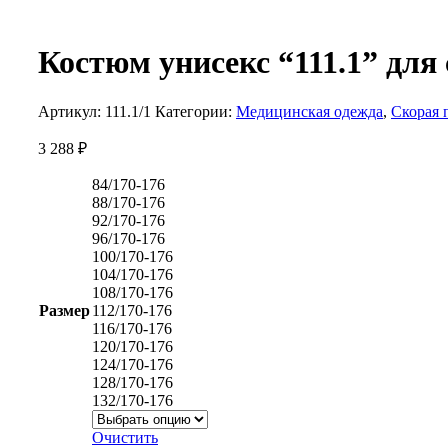
Костюм унисекс “111.1” дл
Артикул:
111.1/1
Категории:
Медицинская одежда
,
Скорая
3 288
₽
84/170-176
88/170-176
92/170-176
96/170-176
100/170-176
104/170-176
108/170-176
Размер
112/170-176
116/170-176
120/170-176
124/170-176
128/170-176
132/170-176
Очистить