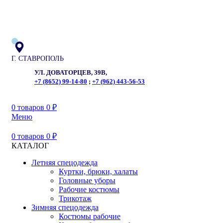
ADD ANYTHING HERE OR JUST REMOVE IT…
Г. СТАВРОПОЛЬ
УЛ. ДОВАТОРЦЕВ, 39В,
+7 (8652) 99-14-80
;
+7 (962) 443-56-53
0
товаров
0
₽
Меню
0
товаров
0
₽
КАТАЛОГ
Летняя спецодежда
Куртки, брюки, халаты
Головные уборы
Рабочие костюмы
Трикотаж
Зимняя спецодежда
Костюмы рабочие