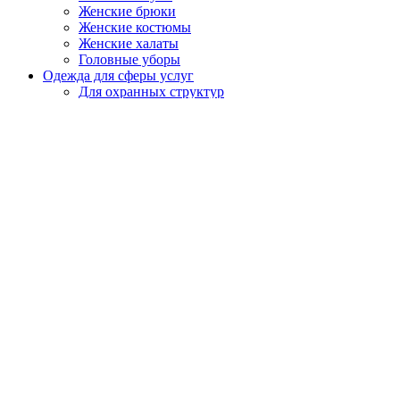
Женские брюки
Женские костюмы
Женские халаты
Головные уборы
Одежда для сферы услуг
Для охранных структур
Для сферы торговли
Для обслуживающего персонала
Для поваров и официантов
Охота, рыбалка, туризм
Летняя, демисезонная
Зимняя
Головные уборы
Спецобувь
Летняя
Утепленная
Резиновая, ПВХ, ЭВА
Медицинская, для пищевой промышленности
Кроксы
Повседневная обувь
Специализированная
СИЗ
Защита головы
Каски, головные уборы
Защита органов слуха