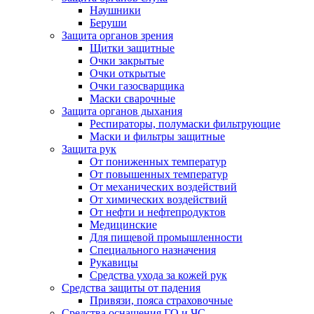
Наушники
Беруши
Защита органов зрения
Щитки защитные
Очки закрытые
Очки открытые
Очки газосварщика
Маски сварочные
Защита органов дыхания
Респираторы, полумаски фильтрующие
Маски и фильтры защитные
Защита рук
От пониженных температур
От повышенных температур
От механических воздействий
От химических воздействий
От нефти и нефтепродуктов
Медицинские
Для пищевой промышленности
Специального назначения
Рукавицы
Средства ухода за кожей рук
Средства защиты от падения
Привязи, пояса страховочные
Средства оснащения ГО и ЧС