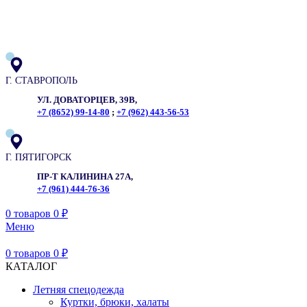
ADD ANYTHING HERE OR JUST REMOVE IT…
Г. СТАВРОПОЛЬ
УЛ. ДОВАТОРЦЕВ, 39В,
+7 (8652) 99-14-80
;
+7 (962) 443-56-53
Г. ПЯТИГОРСК
ПР-Т КАЛИНИНА 27А,
+7 (961) 444-76-36
0
товаров
0
₽
Меню
0
товаров
0
₽
КАТАЛОГ
Летняя спецодежда
Куртки, брюки, халаты