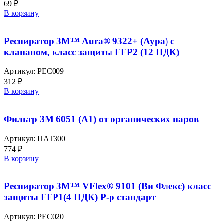
69
₽
В корзину
Респиратор 3M™ Aura® 9322+ (Аура) c
клапаном, класс защиты FFP2 (12 ПДК)
Артикул:
РЕС009
312
₽
В корзину
Фильтр 3М 6051 (А1) от органических паров
Артикул:
ПАТ300
774
₽
В корзину
Респиратор 3M™ VFlex® 9101 (Ви Флекс) класс
защиты FFP1(4 ПДК) Р-р стандарт
Артикул:
РЕС020