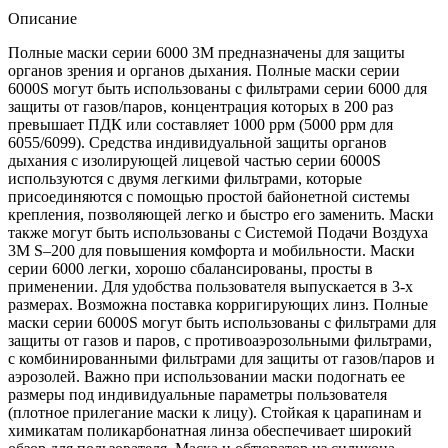
Описание
Полные маски серии 6000 3М предназначены для защиты
органов зрения и органов дыхания. Полные маски серии
6000S могут быть использованы с фильтрами серии 6000 для
защиты от газов/паров, концентрация которых в 200 раз
превышает ПДК или составляет 1000 ррм (5000 ррм для
6055/6099). Средства индивидуальной защиты органов
дыхания с изолирующей лицевой частью серии 6000S
используются с двумя легкими фильтрами, которые
присоединяются с помощью простой байонетной системы
крепления, позволяющей легко и быстро его заменить. Маски
также могут быть использованы с Системой Подачи Воздуха
3М S–200 для повышения комфорта и мобильности. Маски
серии 6000 легки, хорошо сбалансированы, просты в
применении. Для удобства пользователя выпускается в 3-х
размерах. Возможна поставка корригирующих линз. Полные
маски серии 6000S могут быть использованы с фильтрами для
защиты от газов и паров, с противоаэрозольными фильтрами,
с комбинированными фильтрами для защиты от газов/паров и
аэрозолей. Важно при использовании маски подогнать ее
размеры под индивидуальные параметры пользователя
(плотное прилегание маски к лицу). Стойкая к царапинам и
химикатам поликарбонатная линза обеспечивает широкий