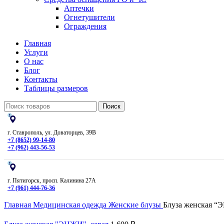
Аптечки
Огнетушители
Ограждения
Главная
Услуги
О нас
Блог
Контакты
Таблицы размеров
Поиск
г. Ставрополь, ул. Доваторцев, 39В
+7 (8652) 99-14-80
+7 (962) 443-56-53
г. Пятигорск, просп. Калинина 27А
+7 (961) 444-76-36
Главная
Медицинская одежда
Женские блузы
Блуза женская “