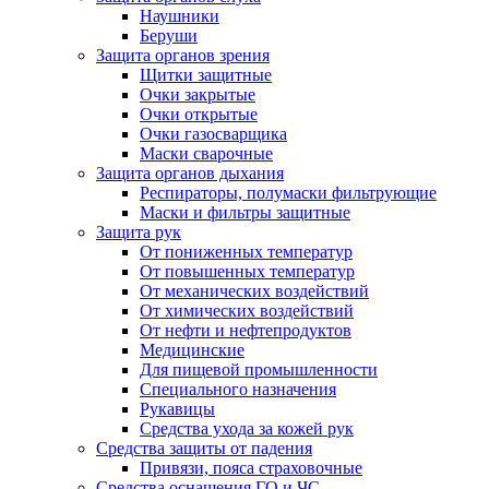
Наушники
Беруши
Защита органов зрения
Щитки защитные
Очки закрытые
Очки открытые
Очки газосварщика
Маски сварочные
Защита органов дыхания
Респираторы, полумаски фильтрующие
Маски и фильтры защитные
Защита рук
От пониженных температур
От повышенных температур
От механических воздействий
От химических воздействий
От нефти и нефтепродуктов
Медицинские
Для пищевой промышленности
Специального назначения
Рукавицы
Средства ухода за кожей рук
Средства защиты от падения
Привязи, пояса страховочные
Средства оснащения ГО и ЧС