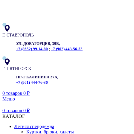
ADD ANYTHING HERE OR JUST REMOVE IT…
Г. СТАВРОПОЛЬ
УЛ. ДОВАТОРЦЕВ, 39В,
+7 (8652) 99-14-80
;
+7 (962) 443-56-53
Г. ПЯТИГОРСК
ПР-Т КАЛИНИНА 27А,
+7 (961) 444-76-36
0
товаров
0
₽
Меню
0
товаров
0
₽
КАТАЛОГ
Летняя спецодежда
Куртки, брюки, халаты