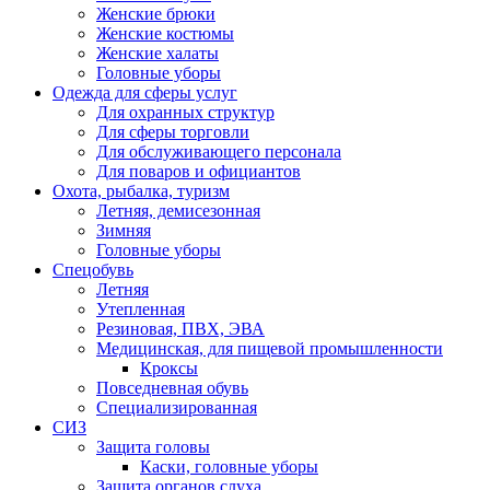
Женские брюки
Женские костюмы
Женские халаты
Головные уборы
Одежда для сферы услуг
Для охранных структур
Для сферы торговли
Для обслуживающего персонала
Для поваров и официантов
Охота, рыбалка, туризм
Летняя, демисезонная
Зимняя
Головные уборы
Спецобувь
Летняя
Утепленная
Резиновая, ПВХ, ЭВА
Медицинская, для пищевой промышленности
Кроксы
Повседневная обувь
Специализированная
СИЗ
Защита головы
Каски, головные уборы
Защита органов слуха