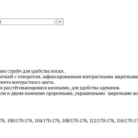
и стрейч для удобства носки.
ороткий с отворотом, зафиксированным контрастными закрепками
лента контрастного цвета.
я расстёгивающимися кнопками, для удобства одевания.
ом и двумя нижними прорезными, украшенными закрепками конт
176, 100/170-176, 104/170-176, 108/170-176, 112/170-176, 116/170-1