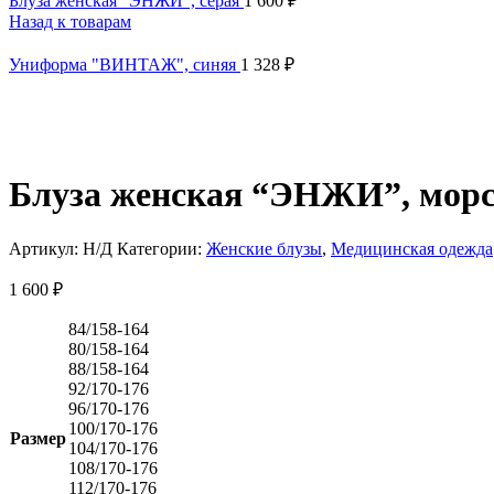
Блуза женская "ЭНЖИ", серая
1 600
₽
Назад к товарам
Униформа "ВИНТАЖ", синяя
1 328
₽
Блуза женская “ЭНЖИ”, морс
Артикул:
Н/Д
Категории:
Женские блузы
,
Медицинская одежда
1 600
₽
84/158-164
80/158-164
88/158-164
92/170-176
96/170-176
100/170-176
Размер
104/170-176
108/170-176
112/170-176