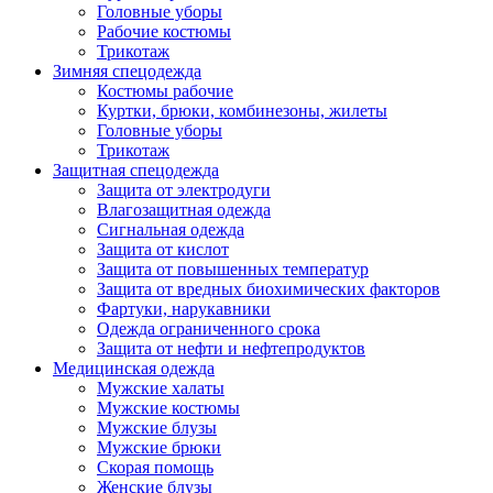
Головные уборы
Рабочие костюмы
Трикотаж
Зимняя спецодежда
Костюмы рабочие
Куртки, брюки, комбинезоны, жилеты
Головные уборы
Трикотаж
Защитная спецодежда
Защита от электродуги
Влагозащитная одежда
Сигнальная одежда
Защита от кислот
Защита от повышенных температур
Защита от вредных биохимических факторов
Фартуки, нарукавники
Одежда ограниченного срока
Защита от нефти и нефтепродуктов
Медицинская одежда
Мужские халаты
Мужские костюмы
Мужские блузы
Мужские брюки
Скорая помощь
Женские блузы