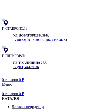
ADD ANYTHING HERE OR JUST REMOVE IT…
Г. СТАВРОПОЛЬ
УЛ. ДОВАТОРЦЕВ, 39В,
+7 (8652) 99-14-80
;
+7 (962) 443-56-53
Г. ПЯТИГОРСК
ПР-Т КАЛИНИНА 27А,
+7 (961) 444-76-36
0
товаров
0
₽
Меню
0
товаров
0
₽
КАТАЛОГ
Летняя спецодежда