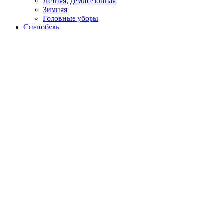
Летняя, демисезонная
Зимняя
Головные уборы
Спецобувь
Летняя
Утепленная
Резиновая, ПВХ, ЭВА
Медицинская, для пищевой промышленности
Кроксы
Повседневная обувь
Специализированная
СИЗ
Защита головы
Каски, головные уборы
Защита органов слуха
Наушники
Беруши
Защита органов зрения
Щитки защитные
Очки закрытые
Очки открытые
Очки газосварщика
Маски сварочные
Защита органов дыхания
Респираторы, полумаски фильтрующие