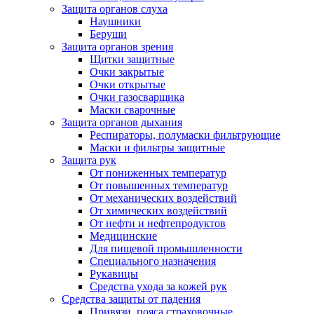
Защита органов слуха
Наушники
Беруши
Защита органов зрения
Щитки защитные
Очки закрытые
Очки открытые
Очки газосварщика
Маски сварочные
Защита органов дыхания
Респираторы, полумаски фильтрующие
Маски и фильтры защитные
Защита рук
От пониженных температур
От повышенных температур
От механических воздействий
От химических воздействий
От нефти и нефтепродуктов
Медицинские
Для пищевой промышленности
Специального назначения
Рукавицы
Средства ухода за кожей рук
Средства защиты от падения
Привязи, пояса страховочные