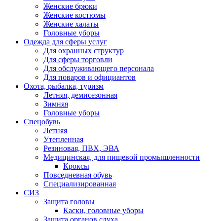
Женские брюки
Женские костюмы
Женские халаты
Головные уборы
Одежда для сферы услуг
Для охранных структур
Для сферы торговли
Для обслуживающего персонала
Для поваров и официантов
Охота, рыбалка, туризм
Летняя, демисезонная
Зимняя
Головные уборы
Спецобувь
Летняя
Утепленная
Резиновая, ПВХ, ЭВА
Медицинская, для пищевой промышленности
Кроксы
Повседневная обувь
Специализированная
СИЗ
Защита головы
Каски, головные уборы
Защита органов слуха