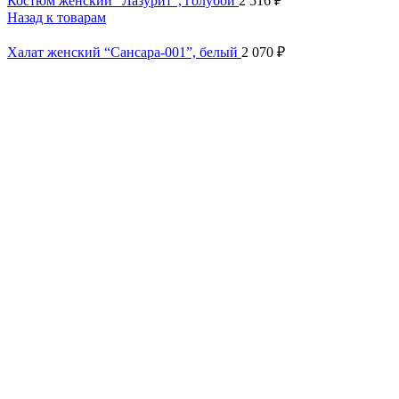
Костюм женский “Лазурит”, голубой
2 516
₽
Назад к товарам
Халат женский “Сансара-001”, белый
2 070
₽