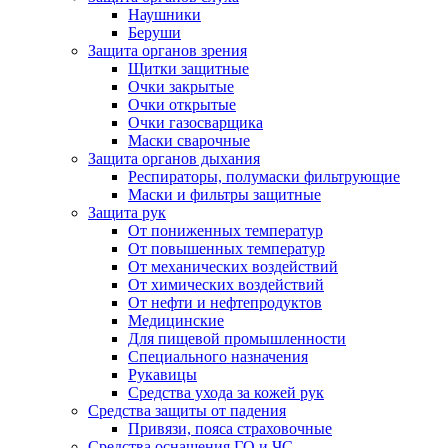
Наушники
Беруши
Защита органов зрения
Щитки защитные
Очки закрытые
Очки открытые
Очки газосварщика
Маски сварочные
Защита органов дыхания
Респираторы, полумаски фильтрующие
Маски и фильтры защитные
Защита рук
От пониженных температур
От повышенных температур
От механических воздействий
От химических воздействий
От нефти и нефтепродуктов
Медицинские
Для пищевой промышленности
Специального назначения
Рукавицы
Средства ухода за кожей рук
Средства защиты от падения
Привязи, пояса страховочные
Средства оснащения ГО и ЧС