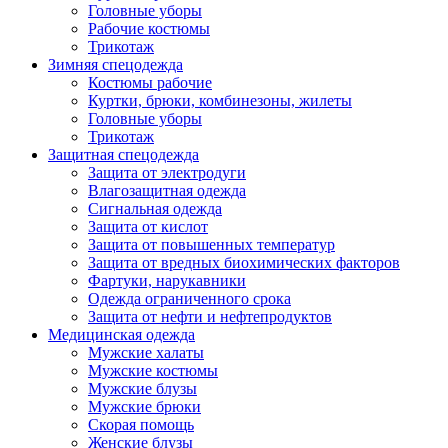
Головные уборы
Рабочие костюмы
Трикотаж
Зимняя спецодежда
Костюмы рабочие
Куртки, брюки, комбинезоны, жилеты
Головные уборы
Трикотаж
Защитная спецодежда
Защита от электродуги
Влагозащитная одежда
Сигнальная одежда
Защита от кислот
Защита от повышенных температур
Защита от вредных биохимических факторов
Фартуки, нарукавники
Одежда ограниченного срока
Защита от нефти и нефтепродуктов
Медицинская одежда
Мужские халаты
Мужские костюмы
Мужские блузы
Мужские брюки
Скорая помощь
Женские блузы