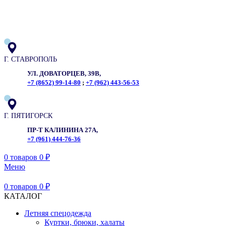
ADD ANYTHING HERE OR JUST REMOVE IT…
Г. СТАВРОПОЛЬ
УЛ. ДОВАТОРЦЕВ, 39В,
+7 (8652) 99-14-80
;
+7 (962) 443-56-53
Г. ПЯТИГОРСК
ПР-Т КАЛИНИНА 27А,
+7 (961) 444-76-36
0
товаров
0
₽
Меню
0
товаров
0
₽
КАТАЛОГ
Летняя спецодежда
Куртки, брюки, халаты