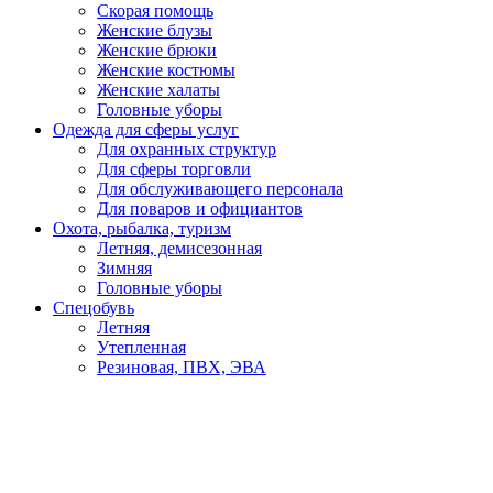
Скорая помощь
Женские блузы
Женские брюки
Женские костюмы
Женские халаты
Головные уборы
Одежда для сферы услуг
Для охранных структур
Для сферы торговли
Для обслуживающего персонала
Для поваров и официантов
Охота, рыбалка, туризм
Летняя, демисезонная
Зимняя
Головные уборы
Спецобувь
Летняя
Утепленная
Резиновая, ПВХ, ЭВА
Медицинская, для пищевой промышленности
Кроксы
Повседневная обувь
Специализированная
СИЗ
Защита головы