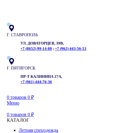
ADD ANYTHING HERE OR JUST REMOVE IT…
Г. СТАВРОПОЛЬ
УЛ. ДОВАТОРЦЕВ, 39В,
+7 (8652) 99-14-80
;
+7 (962) 443-56-53
Г. ПЯТИГОРСК
ПР-Т КАЛИНИНА 27А,
+7 (961) 444-76-36
0
товаров
0
₽
Меню
0
товаров
0
₽
КАТАЛОГ
Летняя спецодежда