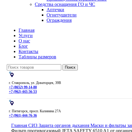
Средства оснащения ГО и ЧС
Аптечки
Огнетушители
Ограждения
Главная
Услуги
О нас
Блог
Контакты
Таблицы размеров
Поиск
г. Ставрополь, ул. Доваторцев, 39В
+7 (8652) 99-14-80
+7 (962) 443-56-53
г. Пятигорск, просп. Калинина 27А
+7 (961) 444-76-36
Главная
СИЗ
Защита органов дыхания
Маски и фильтры з
Фильтр противогазовый JETA SAFETY 6510 A1 от органи