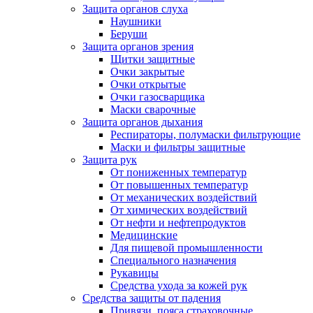
Защита органов слуха
Наушники
Беруши
Защита органов зрения
Щитки защитные
Очки закрытые
Очки открытые
Очки газосварщика
Маски сварочные
Защита органов дыхания
Респираторы, полумаски фильтрующие
Маски и фильтры защитные
Защита рук
От пониженных температур
От повышенных температур
От механических воздействий
От химических воздействий
От нефти и нефтепродуктов
Медицинские
Для пищевой промышленности
Специального назначения
Рукавицы
Средства ухода за кожей рук
Средства защиты от падения
Привязи, пояса страховочные