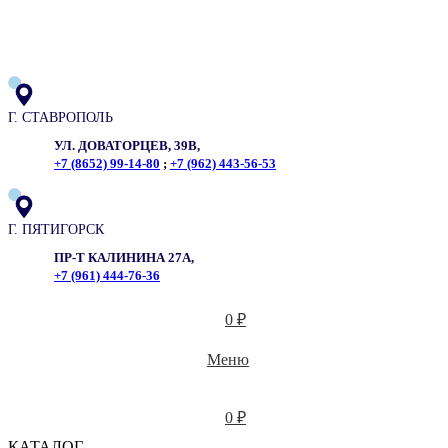
ADD ANYTHING HERE OR JUST REMOVE IT…
Г. СТАВРОПОЛЬ
УЛ. ДОВАТОРЦЕВ, 39В,
+7 (8652) 99-14-80
;
+7 (962) 443-56-53
Г. ПЯТИГОРСК
ПР-Т КАЛИНИНА 27А,
+7 (961) 444-76-36
0
₽
Меню
0
₽
КАТАЛОГ