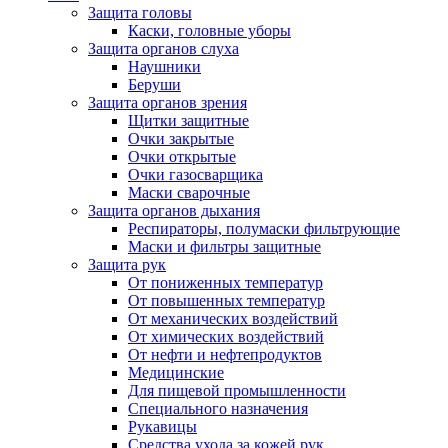
Защита головы
Каски, головные уборы
Защита органов слуха
Наушники
Беруши
Защита органов зрения
Щитки защитные
Очки закрытые
Очки открытые
Очки газосварщика
Маски сварочные
Защита органов дыхания
Респираторы, полумаски фильтрующие
Маски и фильтры защитные
Защита рук
От пониженных температур
От повышенных температур
От механических воздействий
От химических воздействий
От нефти и нефтепродуктов
Медицинские
Для пищевой промышленности
Специального назначения
Рукавицы
Средства ухода за кожей рук