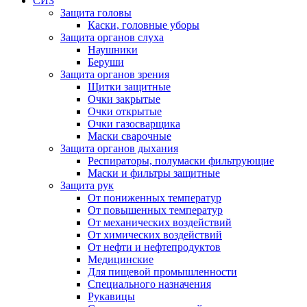
СИЗ
Защита головы
Каски, головные уборы
Защита органов слуха
Наушники
Беруши
Защита органов зрения
Щитки защитные
Очки закрытые
Очки открытые
Очки газосварщика
Маски сварочные
Защита органов дыхания
Респираторы, полумаски фильтрующие
Маски и фильтры защитные
Защита рук
От пониженных температур
От повышенных температур
От механических воздействий
От химических воздействий
От нефти и нефтепродуктов
Медицинские
Для пищевой промышленности
Специального назначения
Рукавицы