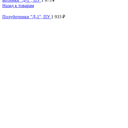
Ботинки "Д-1", ПУ
1 975
₽
Назад к товарам
Полуботинки "Д-1", ПУ
1 933
₽