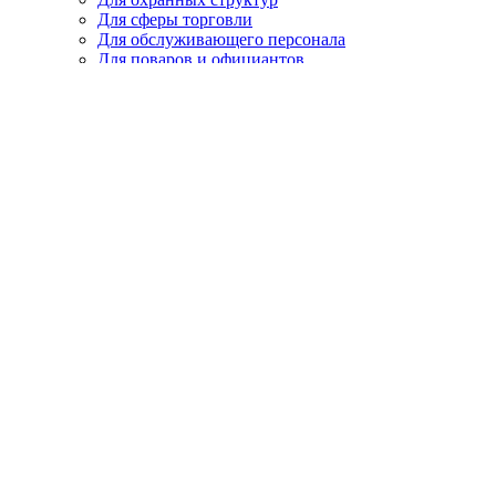
Для сферы торговли
Для обслуживающего персонала
Для поваров и официантов
Охота, рыбалка, туризм
Летняя, демисезонная
Зимняя
Головные уборы
Спецобувь
Летняя
Утепленная
Резиновая, ПВХ, ЭВА
Медицинская, для пищевой промышленности
Кроксы
Повседневная обувь
Специализированная
СИЗ
Защита головы
Каски, головные уборы
Защита органов слуха
Наушники
Беруши
Защита органов зрения
Щитки защитные
Очки закрытые