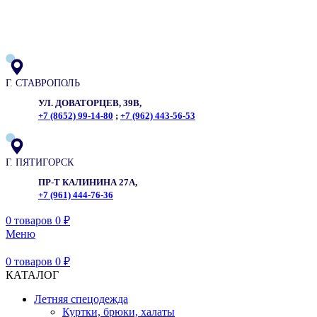
ADD ANYTHING HERE OR JUST REMOVE IT…
Г. СТАВРОПОЛЬ
УЛ. ДОВАТОРЦЕВ, 39В,
+7 (8652) 99-14-80
;
+7 (962) 443-56-53
Г. ПЯТИГОРСК
ПР-Т КАЛИНИНА 27А,
+7 (961) 444-76-36
0
товаров
0
₽
Меню
0
товаров
0
₽
КАТАЛОГ
Летняя спецодежда
Куртки, брюки, халаты