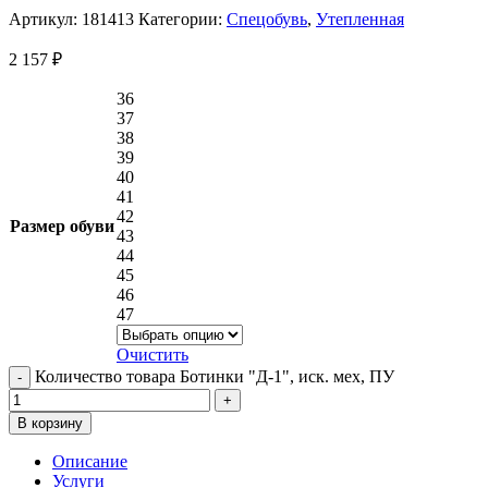
Артикул:
181413
Категории:
Спецобувь
,
Утепленная
2 157
₽
36
37
38
39
40
41
42
Размер обуви
43
44
45
46
47
Очистить
Количество товара Ботинки "Д-1", иск. мех, ПУ
В корзину
Описание
Услуги