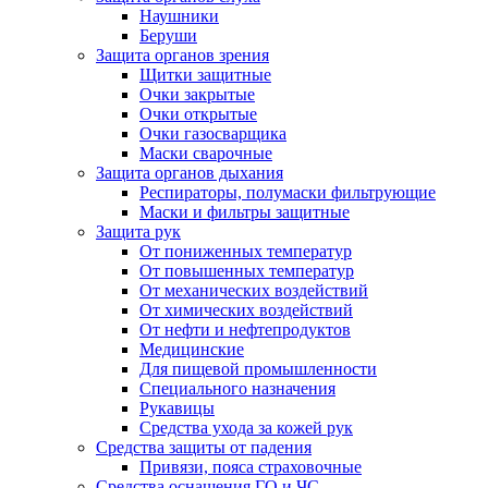
Наушники
Беруши
Защита органов зрения
Щитки защитные
Очки закрытые
Очки открытые
Очки газосварщика
Маски сварочные
Защита органов дыхания
Респираторы, полумаски фильтрующие
Маски и фильтры защитные
Защита рук
От пониженных температур
От повышенных температур
От механических воздействий
От химических воздействий
От нефти и нефтепродуктов
Медицинские
Для пищевой промышленности
Специального назначения
Рукавицы
Средства ухода за кожей рук
Средства защиты от падения
Привязи, пояса страховочные
Средства оснащения ГО и ЧС