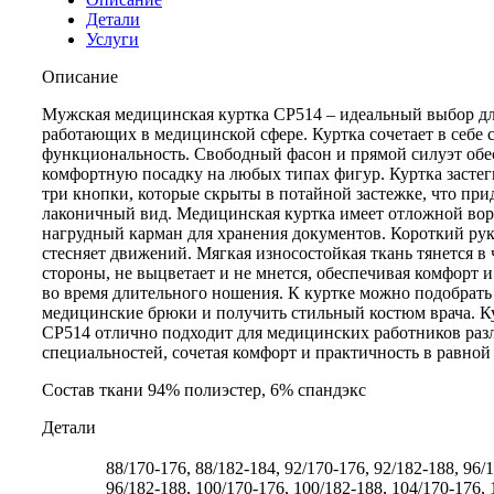
Детали
Услуги
Описание
Мужская медицинская куртка CP514 – идеальный выбор д
работающих в медицинской сфере. Куртка сочетает в себе 
функциональность. Свободный фасон и прямой силуэт об
комфортную посадку на любых типах фигур. Куртка застег
три кнопки, которые скрыты в потайной застежке, что при
лаконичный вид. Медицинская куртка имеет отложной вор
нагрудный карман для хранения документов. Короткий рук
стесняет движений. Мягкая износостойкая ткань тянется в
стороны, не выцветает и не мнется, обеспечивая комфорт и
во время длительного ношения. К куртке можно подобрать
медицинские брюки и получить стильный костюм врача. К
CP514 отлично подходит для медицинских работников ра
специальностей, сочетая комфорт и практичность в равной
Состав ткани 94% полиэстер, 6% спандэкс
Детали
88/170-176, 88/182-184, 92/170-176, 92/182-188, 96/
96/182-188, 100/170-176, 100/182-188, 104/170-176, 