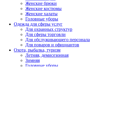
Женские брюки
Женские костюмы
Женские халаты
Головные уборы
Одежда для сферы услуг
Для охранных структур
Для сферы торговли
Для обслуживающего персонала
Для поваров и официантов
Охота, рыбалка, туризм
Летняя, демисезонная
Зимняя
Головные уборы
Спецобувь
Летняя
Утепленная
Резиновая, ПВХ, ЭВА
Медицинская, для пищевой промышленности
Кроксы
Повседневная обувь
Специализированная
СИЗ
Защита головы
Каски, головные уборы
Защита органов слуха