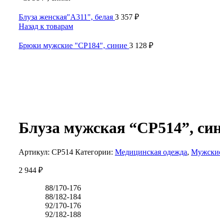
Блуза женская"А311", белая
3 357
₽
Назад к товарам
Брюки мужские "СР184", синие
3 128
₽
Блуза мужская “СР514”, си
Артикул:
СР514
Категории:
Медицинская одежда
,
Мужские
2 944
₽
88/170-176
88/182-184
92/170-176
92/182-188