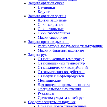
Защита органов слуха
Наушники
Беруши
Защита органов зрения
Щитки защитные
Очки закрытые
Очки открытые
Очки газосварщика
Маски сварочные
Защита органов дыхания
Респираторы, полумаски фильтрующие
Маски и фильтры защитные
Защита рук
От пониженных температур
От повышенных температур
От механических воздействий
От химических воздействий
От нефти и нефтепродуктов
Медицинские
Для пищевой промышленности
Специального назначения
Рукавицы
Средства ухода за кожей рук
Средства защиты от падения
Привязи, пояса страховочные