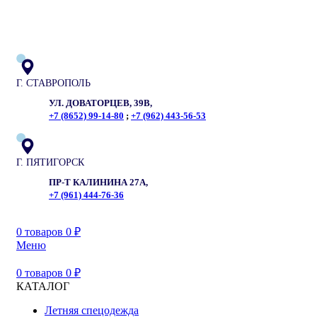
ADD ANYTHING HERE OR JUST REMOVE IT…
Г. СТАВРОПОЛЬ
УЛ. ДОВАТОРЦЕВ, 39В,
+7 (8652) 99-14-80
;
+7 (962) 443-56-53
Г. ПЯТИГОРСК
ПР-Т КАЛИНИНА 27А,
+7 (961) 444-76-36
0
товаров
0
₽
Меню
0
товаров
0
₽
КАТАЛОГ
Летняя спецодежда