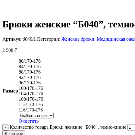
Брюки женские “Б040”, темно
Артикул:
б040/1
Категории:
Женские брюки
,
Медицинская оде
2 508
₽
80/170-176
84/170-176
88/170-176
92/170-176
96/170-176
100/170-176
Размер
104/170-176
108/170-176
112/170-176
116/170-176
Очистить
Количество товара Брюки женские "Б040", темно-синие
В корзину