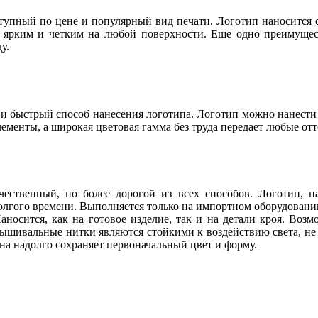
упный по цене и популярный вид печати. Логотип наносится с
т ярким и четким на любой поверхности. Еще одно преимущес
у.
и быстрый способ нанесения логотипа. Логотип можно нанести 
ементы, а широкая цветовая гамма без труда передает любые отт
ественный, но более дорогой из всех способов. Логотип, 
олгого времени. Выполняется только на импортном оборудова
носится, как на готовое изделие, так и на детали кроя. Воз
Вышивальные нитки являются стойкими к воздействию света, н
на надолго сохраняет первоначальный цвет и форму.