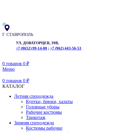
ADD ANYTHING HERE OR JUST REMOVE IT…
Г. СТАВРОПОЛЬ
УЛ. ДОВАТОРЦЕВ, 39В,
+7 (8652) 99-14-80
;
+7 (962) 443-56-53
0
товаров
0
₽
Меню
0
товаров
0
₽
КАТАЛОГ
Летняя спецодежда
Куртки, брюки, халаты
Головные уборы
Рабочие костюмы
Трикотаж
Зимняя спецодежда
Костюмы рабочие