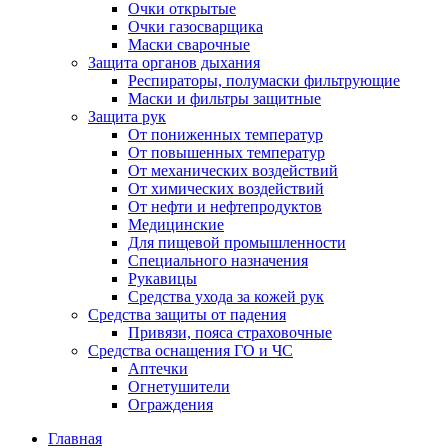
Очки открытые
Очки газосварщика
Маски сварочные
Защита органов дыхания
Респираторы, полумаски фильтрующие
Маски и фильтры защитные
Защита рук
От пониженных температур
От повышенных температур
От механических воздействий
От химических воздействий
От нефти и нефтепродуктов
Медицинские
Для пищевой промышленности
Специального назначения
Рукавицы
Средства ухода за кожей рук
Средства защиты от падения
Привязи, пояса страховочные
Средства оснащения ГО и ЧС
Аптечки
Огнетушители
Ограждения
Главная