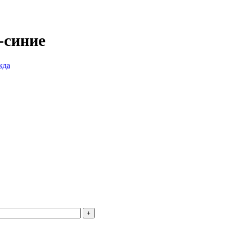
-синие
жда