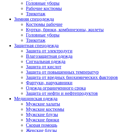
Головные уборы
Рабочие костюмы
Трикотаж
Зимняя спецодежда
Костюмы рабочие
Куртки, брюки, комбинезоны, жилеты
Головные уборы
Трикотаж
Защитная спецодежда
Защита от электродуги
Влагозащитная одежда
Сигнальная одежда
Защита от кислот
Защита от повышенных температур
Защита от вредных биохимических факторов
Фартуки, нарукавники
Одежда ограниченного срока
Защита от нефти и нефтепродуктов
Медицинская одежда
Мужские халаты
Мужские костюмы
Мужские блузы
Мужские брюки
Скорая помощь
Женские блузы