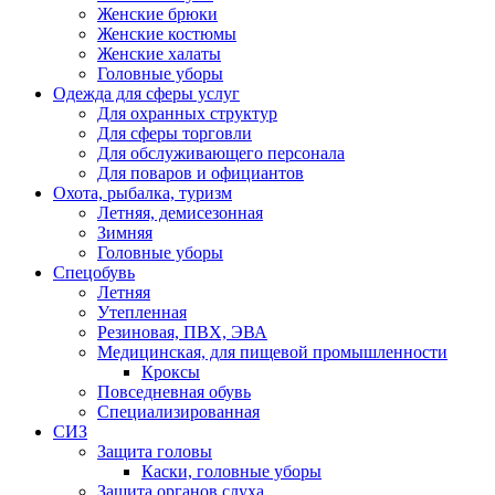
Женские брюки
Женские костюмы
Женские халаты
Головные уборы
Одежда для сферы услуг
Для охранных структур
Для сферы торговли
Для обслуживающего персонала
Для поваров и официантов
Охота, рыбалка, туризм
Летняя, демисезонная
Зимняя
Головные уборы
Спецобувь
Летняя
Утепленная
Резиновая, ПВХ, ЭВА
Медицинская, для пищевой промышленности
Кроксы
Повседневная обувь
Специализированная
СИЗ
Защита головы
Каски, головные уборы
Защита органов слуха