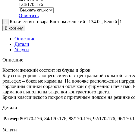
124/170-176
Очистить
Количество товара Костюм женский "134.0", Белый
В корзину
Описание
Детали
Услуги
Описание
Костюм женский состоит из блузы и брюк.
Блуза полуприлегающего силуэта с центральной скрытой заст
рельефах – боковые карманы. На полочке расположены нагруд
горловины спинки обработан обтачкой с фирменной печатью. Ру
карманов выполнены закрепки контрастного цвета.
Брюки классического покроя с притачным поясом на резинке со
Детали
Размер
80/170-176, 84/170-176, 88/170-176, 92/170-176, 96/170-
Услуги