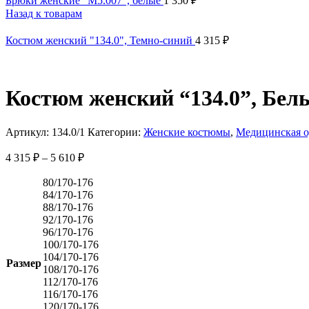
Брюки женские "М5.007", белые
1 350
₽
Назад к товарам
Костюм женский "134.0", Темно-синий
4 315
₽
Костюм женский “134.0”, Бел
Артикул:
134.0/1
Категории:
Женские костюмы
,
Медицинская 
4 315
₽
–
5 610
₽
80/170-176
84/170-176
88/170-176
92/170-176
96/170-176
100/170-176
104/170-176
Размер
108/170-176
112/170-176
116/170-176
120/170-176