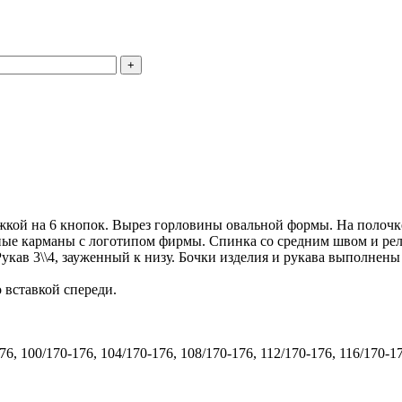
ежкой на 6 кнопок. Вырез горловины овальной формы. На полоч
ные карманы с логотипом фирмы. Спинка со средним швом и ре
кав 3\\4, зауженный к низу. Бочки изделия и рукава выполнены
 вставкой спереди.
176, 100/170-176, 104/170-176, 108/170-176, 112/170-176, 116/170-1