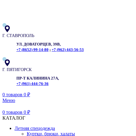
ADD ANYTHING HERE OR JUST REMOVE IT…
Г. СТАВРОПОЛЬ
УЛ. ДОВАТОРЦЕВ, 39В,
+7 (8652) 99-14-80
;
+7 (962) 443-56-53
Г. ПЯТИГОРСК
ПР-Т КАЛИНИНА 27А,
+7 (961) 444-76-36
0
товаров
0
₽
Меню
0
товаров
0
₽
КАТАЛОГ
Летняя спецодежда
Куртки, брюки, халаты