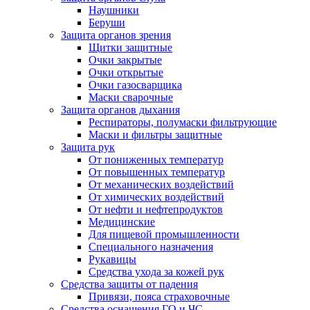
Наушники
Беруши
Защита органов зрения
Щитки защитные
Очки закрытые
Очки открытые
Очки газосварщика
Маски сварочные
Защита органов дыхания
Респираторы, полумаски фильтрующие
Маски и фильтры защитные
Защита рук
От пониженных температур
От повышенных температур
От механических воздействий
От химических воздействий
От нефти и нефтепродуктов
Медицинские
Для пищевой промышленности
Специального назначения
Рукавицы
Средства ухода за кожей рук
Средства защиты от падения
Привязи, пояса страховочные
Средства оснащения ГО и ЧС