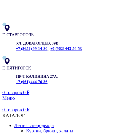
ADD ANYTHING HERE OR JUST REMOVE IT…
Г. СТАВРОПОЛЬ
УЛ. ДОВАТОРЦЕВ, 39В,
+7 (8652) 99-14-80
;
+7 (962) 443-56-53
Г. ПЯТИГОРСК
ПР-Т КАЛИНИНА 27А,
+7 (961) 444-76-36
0
товаров
0
₽
Меню
0
товаров
0
₽
КАТАЛОГ
Летняя спецодежда
Куртки, брюки, халаты