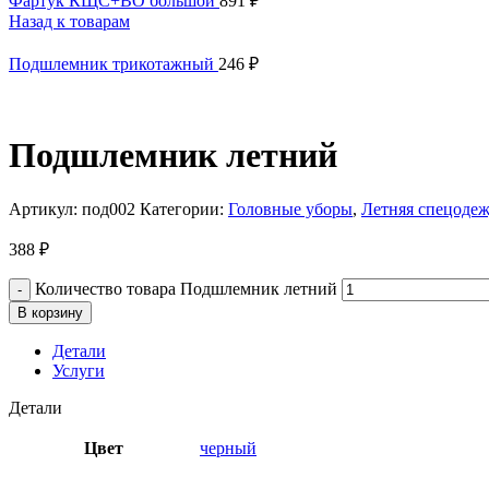
Фартук КЩС+ВО большой
891
₽
Назад к товарам
Подшлемник трикотажный
246
₽
Подшлемник летний
Артикул:
под002
Категории:
Головные уборы
,
Летняя спецоде
388
₽
Количество товара Подшлемник летний
В корзину
Детали
Услуги
Детали
Цвет
черный