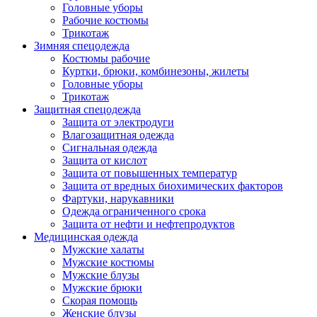
Головные уборы
Рабочие костюмы
Трикотаж
Зимняя спецодежда
Костюмы рабочие
Куртки, брюки, комбинезоны, жилеты
Головные уборы
Трикотаж
Защитная спецодежда
Защита от электродуги
Влагозащитная одежда
Сигнальная одежда
Защита от кислот
Защита от повышенных температур
Защита от вредных биохимических факторов
Фартуки, нарукавники
Одежда ограниченного срока
Защита от нефти и нефтепродуктов
Медицинская одежда
Мужские халаты
Мужские костюмы
Мужские блузы
Мужские брюки
Скорая помощь
Женские блузы