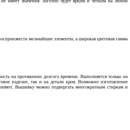
не имеет значения: логотип будет ярким и четким на любой
воспроизвести мельчайшие элементы, а широкая цветовая гамма
ость на протяжении долгого времени. Выполняется только на
ое изделие, так и на детали кроя. Возможно изготовление
линяют. Вышивку можно подвергать многократным стиркам и