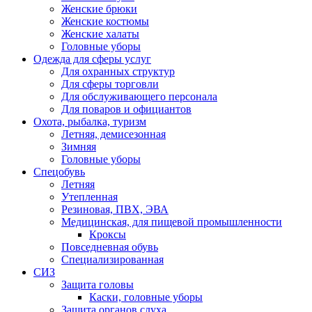
Женские брюки
Женские костюмы
Женские халаты
Головные уборы
Одежда для сферы услуг
Для охранных структур
Для сферы торговли
Для обслуживающего персонала
Для поваров и официантов
Охота, рыбалка, туризм
Летняя, демисезонная
Зимняя
Головные уборы
Спецобувь
Летняя
Утепленная
Резиновая, ПВХ, ЭВА
Медицинская, для пищевой промышленности
Кроксы
Повседневная обувь
Специализированная
СИЗ
Защита головы
Каски, головные уборы
Защита органов слуха