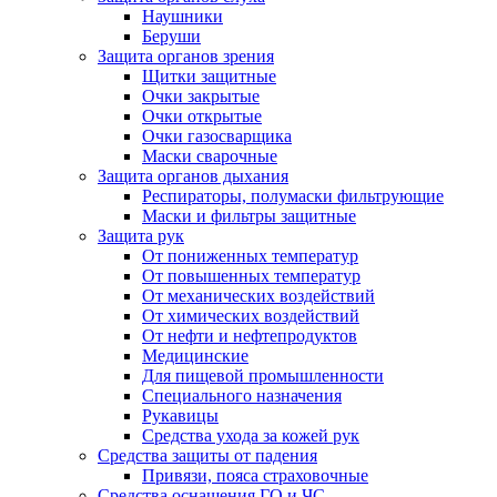
Наушники
Беруши
Защита органов зрения
Щитки защитные
Очки закрытые
Очки открытые
Очки газосварщика
Маски сварочные
Защита органов дыхания
Респираторы, полумаски фильтрующие
Маски и фильтры защитные
Защита рук
От пониженных температур
От повышенных температур
От механических воздействий
От химических воздействий
От нефти и нефтепродуктов
Медицинские
Для пищевой промышленности
Специального назначения
Рукавицы
Средства ухода за кожей рук
Средства защиты от падения
Привязи, пояса страховочные
Средства оснащения ГО и ЧС